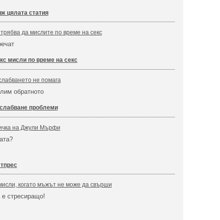
ж цялата статия
 трябва да мислите по време на секс
речат
кс мисли по време на секс
тслабването не помага
слим обратното
слабване проблеми
тичка на Джули Мърфи
ата?
фтпрес
мисли, когато мъжът не може да свърши
а е стресиращо!