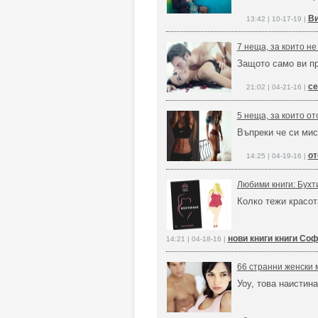
Ви
13:42 | 10-17-19 |
7 неща, за които не
Защото само ви п
се
21:02 | 04-21-16 |
5 неща, за които о
Въпреки че си ми
от
14:25 | 04-19-16 |
Любими книги: Бух
Колко тежи красот
нови книги книги Со
14:21 | 04-18-16 |
66 странни женски 
Уоу, това наистин