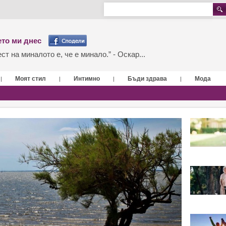
то ми днес
т на миналото е, че е минало.” - Оскар...
Моят стил
Интимно
Бъди здрава
Мода
|
|
|
|