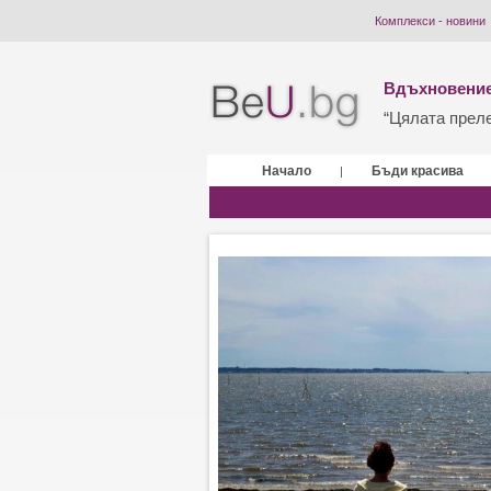
Комплекси - новини
Вдъхновение
“Цялата прелес
Начало
Бъди красива
|