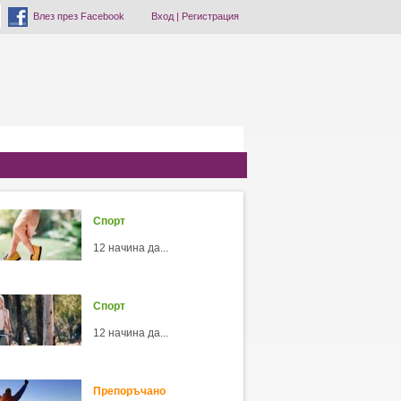
Влез през Facebook
Вход
|
Регистрация
Спорт
12 начина да...
Спорт
12 начина да...
Препоръчано