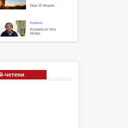
Още 10 мощни...
Новини
Изложба In Vino
Veritas
й-четени