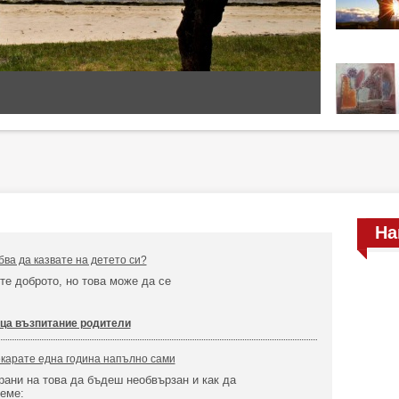
На
бва да казвате на детето си?
те доброто, но това може да се
.
ца възпитание родители
карате една година напълно сами
ани на това да бъдеш необвързан и как да
еме: