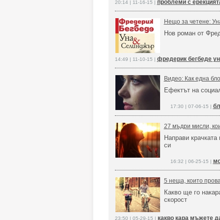
проблеми с ерекцият
20:14 | 11-16-15 |
Нещо за четене: У
Нов роман от Фре
фредерик бегбеде ун
14:49 | 11-10-15 |
Видео: Как една бл
Ефектът на социал
бл
17:30 | 07-06-15 |
27 мъдри мисли, ко
Направи крачката 
си
мо
16:32 | 06-25-15 |
5 неща, които пров
Какво ще го накар
скорост
какво кара мъжете д
23:50 | 05-29-15 |