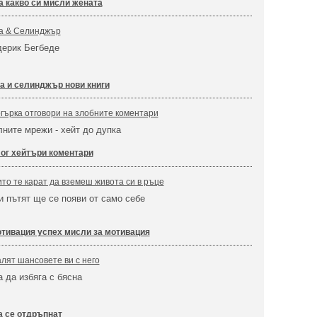
а какво си мисли жената
на & Селинджър
дерик Бегбеде
а и селинджър нови книги
огърка отговори на злобните коментари
ните мрежи - хейт до дупка
ог хейтъри коментари
ито те карат да вземеш живота си в ръце
и пътят ще се появи от само себе
тивация успех мисли за мотивация
алят шансовете ви с него
а да избяга с бясна
а се отдръпнат