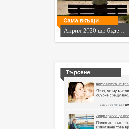
Сама вкъщи
Април 2020 ще бъде...
Търсене
Какво никога не тря
Ясно, че му мисли
обърне срещу вас
де
11:00 | 05-08-12 |
Защо трябва да пре
Положителните стр
използваш това вр