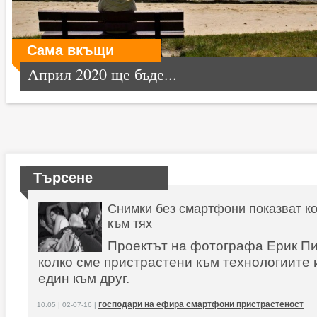
Сама вкъщи
Април 2020 ще бъде...
Търсене
Снимки без смартфони показват ко
към тях
Проектът на фотографа Ерик Пи
колко сме пристрастени към технологиите 
един към друг.
господари на ефира смартфони пристрастеност
10:05 | 02-07-16 |