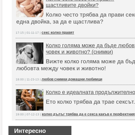
щастливите двойки?
Колко често трябва да прави сек
една двойка, за да е щастлива?
секс колко правят
17:15 | 01-11-17 |
Колко голяма може да бъде любов
човек и животно? (снимки)
Вижте колко голяма може да бъ
любовта между човек и животно!
любов снимки домашни любимци
18:00 | 11-23-13 |
Колко е идеалната продължително
Ето колко трябва да трае сексът.
колко дълъг трябва да е секса какъв е перфектния
19:00 | 07-12-13 |
Интересно