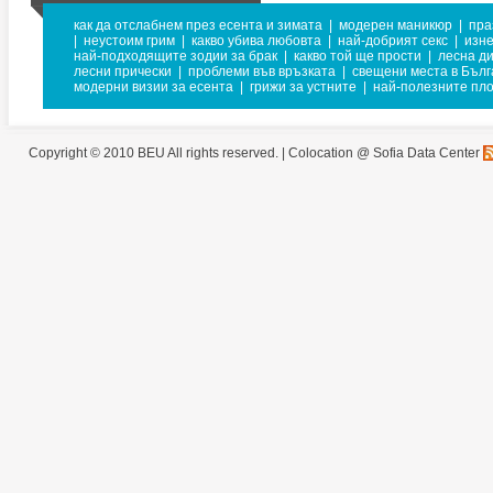
как да отслабнем през есента и зимата
|
модерен маникюр
|
пра
|
неустоим грим
|
какво убива любовта
|
най-добрият секс
|
изн
най-подходящите зодии за брак
|
какво той ще прости
|
лесна д
лесни прически
|
проблеми във връзката
|
свещени места в Бъл
модерни визии за есента
|
грижи за устните
|
най-полезните пло
Copyright © 2010 BEU All rights reserved. |
Colocation @ Sofia Data Center