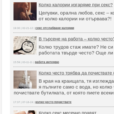
Колко калории изгаряме при секс?
Целувки, орална любов, секс – к
от колко калории ни отървава?!
секс отслабване калории
19:30 | 02-21-12 |
В търсене на работа – колко често
Колко трудов стаж имате? Не с
работата твърде често? Още ли
работа интервю
15:59 | 03-11-11 |
Колко често трябва да почиствате 
В края на краищата, тя изглежд
я пълните само с вода, но колко
почиствате бутилката, от която пиете всек
колко често почиствате
17:37 | 07-16-19 |
Колко секс месечно правят