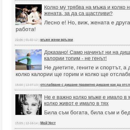
Колко му трябва на мъжа и колко 
жената, за да са щастливи?
Лесно е! Но, виж, жената е друг
работа!
мъже жени връзки
23:06 | 01-02-12 |
Доказано! Само начинът ни на диш
калории топим - не генът!
Не диетите, гените и спортът, 
колко калории ще горим и колко ще отслаб
отслабване с дишане правилно дишане как да отс
15:00 | 12-07-13 |
Не e важно колко мъже е имало в 
колко живот е имало в тях
Била съм богата, била съм и бед
Мей Уест
15:05 | 12-18-14 |