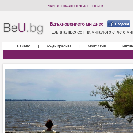
Колко е нормалното кръвно - новини
Вдъхновението ми днес
“Цялата прелест на миналото е, че е мин
Начало
Бъди красива
Моят стил
Инти
|
|
|