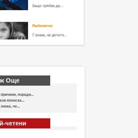
Защо трябва да...
Любопитно
7 знака, че детето...
ж Още
 причини, поради...
ази японска...
 знака, че...
й-четени