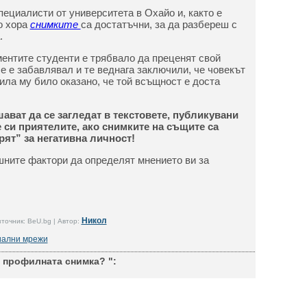
пециалисти от университета в Охайо и, както е
о хора
снимките
са достатъчни, за да разбереш с
.
ментите студенти е трябвало да преценят свой
се е забавлявал и те веднага заключили, че човекът
ила му било оказано, че той всъщност е доста
шават да се загледат в текстовете, публикувани
 си приятелите, ако снимките на същите са
ят” за негативна личност!
шните фактори да определят мнението ви за
Никол
точник: BeU.bg | Автор:
иални мрежи
 профилната снимка? ":