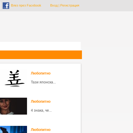
Влез през Facebook
Вход
|
Регистрация
Любопитно
Тази японска...
Любопитно
4 знака, че...
Любопитно