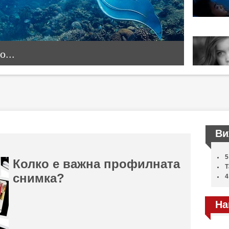
...
Ви
5
Колко е важна профилната
Т
снимка?
4
На