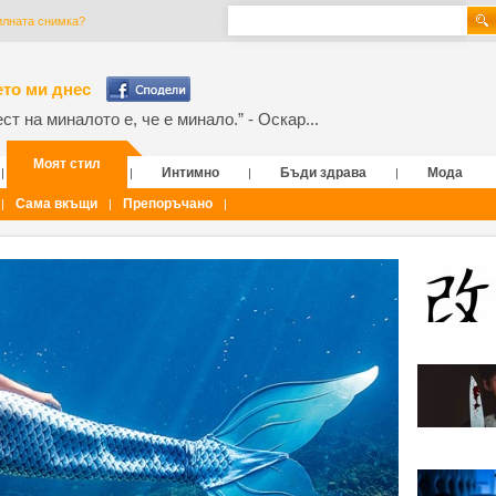
илната снимка?
то ми днес
т на миналото е, че е минало.” - Оскар...
Моят стил
Интимно
Бъди здрава
Мода
|
|
|
|
Сама вкъщи
Препоръчано
|
|
|