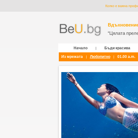
Колко е важна проф
Вдъхновение
“Цялата прелес
Начало
Бъди красива
|
Из мрежата
Любопитно
01.00 a.m.
|
|