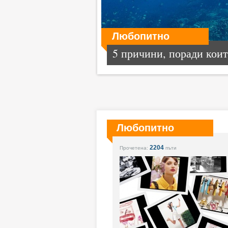
Любопитно
5 причини, поради които
Любопитно
2204
Прочетена:
пъти