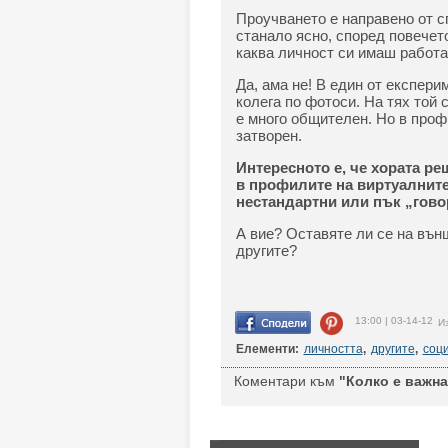
Проучването е направено от с
станало ясно, според повечет
каква личност си имаш работа
Да, ама не! В един от експери
колега по фотоси. На тях той 
е много общителен. Но в проф
затворен.
Интересното е, че хората ре
в профилите на виртуалните
нестандартни или пък „говор
А вие? Оставяте ли се на вън
другите?
13:00 | 03-14-12
Из
Елементи:
личността
,
другите
,
соц
Коментари към
"Колко е важна