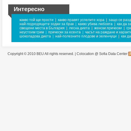
Интересно
какво той ще прости
|
какво правят успелите хора
|
защо се раз
най-подходящите зодии за брак
|
какво убива любовта
|
как да 
свещени места в България
|
лесна диета
|
женски прически
|
гр
неустоим грим
|
прически за есента
|
часът на раждане и характ
шоколадова диета
|
най-полезните плодове и зеленчуци
|
как д
Copyright © 2010 BEU All rights reserved. |
Colocation @ Sofia Data Center