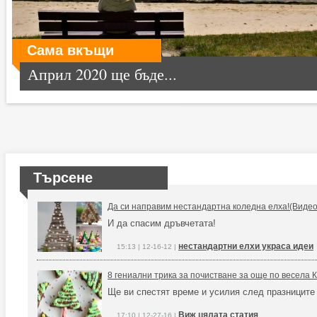
Сама вкъщи
Април 2020 ще бъде...
Търсене
Да си направим нестандартна коледна елха!(Видео
И да спасим дръвчетата!
нестандартни елхи украса идеи
15:13 | 12-16-12 |
8 гениални трика за почистване за още по весела 
Ще ви спестят време и усилия след празниците
Виж цялата статия
17:10 | 12-27-16 |