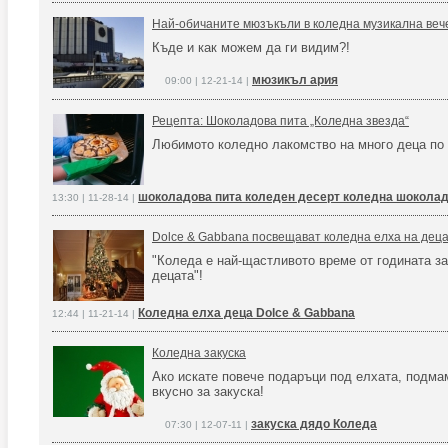
Най-обичаните мюзъкъли в коледна музикална веч
Къде и как можем да ги видим?!
мюзикъл ария
09:00 | 12-21-14 |
Рецепта: Шоколадова пита „Коледна звезда“
Любимото коледно лакомство на много деца по 
шоколадова пита коледен десерт коледна шоколад
13:30 | 11-28-14 |
Dolce & Gabbana посвещават коледна елха на дец
"Коледа е най-щастливото време от годината за
децата"!
Коледна елха деца Dolce & Gabbana
12:44 | 11-21-14 |
Коледна закуска
Ако искате повече подаръци под елхата, подм
вкусно за закуска!
закуска дядо Коледа
07:30 | 12-07-11 |