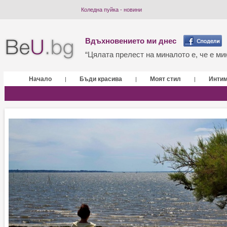
Коледна пуйка - новини
Вдъхновението ми днес
“Цялата прелест на миналото е, че е мин
Начало
Бъди красива
Моят стил
Инти
|
|
|