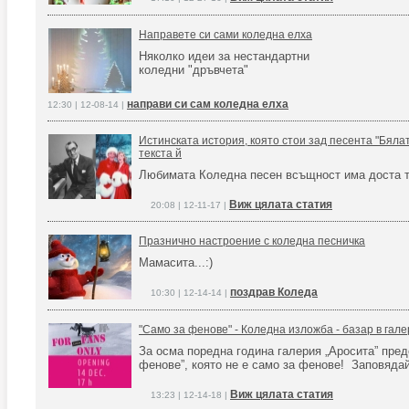
Направете си сами коледна елха
Няколко идеи за нестандартни
коледни "дръвчета"
направи си сам коледна елха
12:30 | 12-08-14 |
Истинската история, която стои зад песента "Бяла
текста й
Любимата Коледна песен всъщност има доста т
Виж цялата статия
20:08 | 12-11-17 |
Празнично настроение с коледна песничка
Мамасита...:)
поздрав Коледа
10:30 | 12-14-14 |
"Само за фенове" - Коледна изложба - базар в гал
За осма поредна година галерия „Аросита” пре
фенове”, която не е само за фенове! Заповядай
Виж цялата статия
13:23 | 12-14-18 |