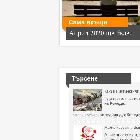
Сама вкъщи
Април 2020 ще бъде...
Търсене
Какъв е истинският
Един разказ за ис
на Коледа...
коледния дух Коледа
10:00 | 12-25-13 |
Малко известни фак
А вие знаехте ли,
за една секунда?