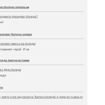
до Коледа подаръци
 зодиите празнуват Коледа?
но!
разнуват Коледа зодиак
тинския смисъл на Коледа!
главният герой. И не
леда притчи истории
без Дядо Коледа
леда
те
, която стои зад песента "Бялата Коледа" е дори по-тъжна от