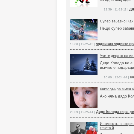
Дя
12:59 | 11-22-11 |
Супер забавно! Как
Нещо супер забав
зодии как зодиите п
16:00 | 12-25-13 |
Учете децата на ис
Дядо Коледа не е 
всичко е подаръци
Ко
16:00 | 12-24-14 |
Какво умира в мен 
Ако няма дядо Ко
Дядо Коледа вяра де
20:09 | 12-25-14 |
Истинската история
текста й