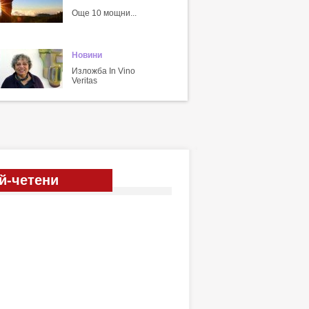
Още 10 мощни...
Новини
Изложба In Vino
Veritas
й-четени