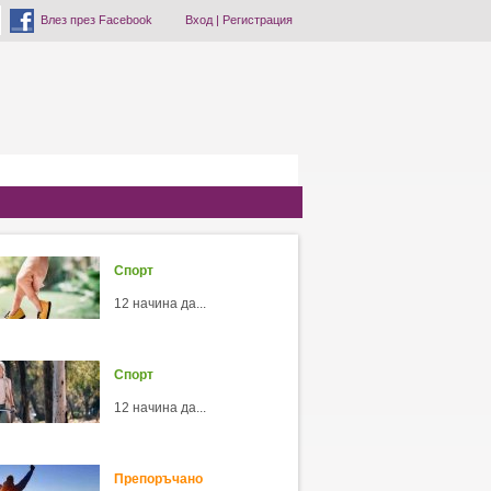
Влез през Facebook
Вход
|
Регистрация
Спорт
12 начина да...
Спорт
12 начина да...
Препоръчано