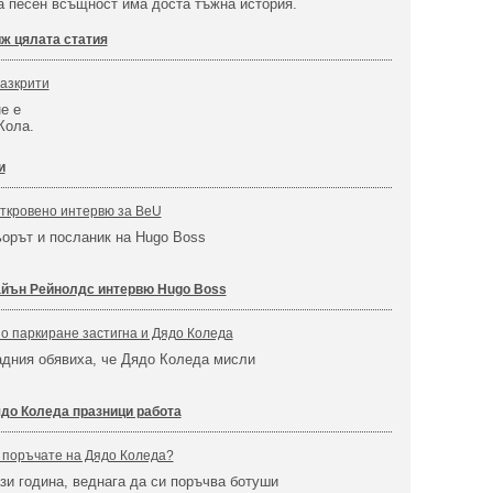
 песен всъщност има доста тъжна история.
ж цялата статия
разкрити
е е
Кола.
и
откровено интервю за BeU
ьорът и посланик на Hugo Boss
!
йън Рейнолдс интервю Hugo Boss
о паркиране застигна и Дядо Коледа
адния обявиха, че Дядо Коледа мисли
до Коледа празници работа
и поръчате на Дядо Коледа?
зи година, веднага да си поръчва ботуши