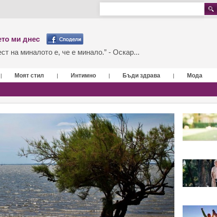
то ми днес
т на миналото е, че е минало.” - Оскар...
Моят стил
Интимно
Бъди здрава
Мода
|
|
|
|