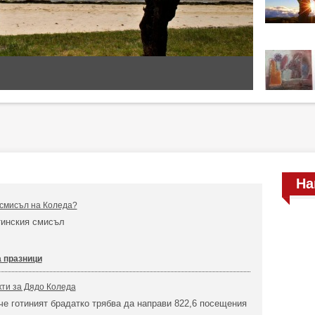
На
 смисъл на Коледа?
тинския смисъл
 празници
ти за Дядо Коледа
 че готиният брадатко трябва да направи 822,6 посещения