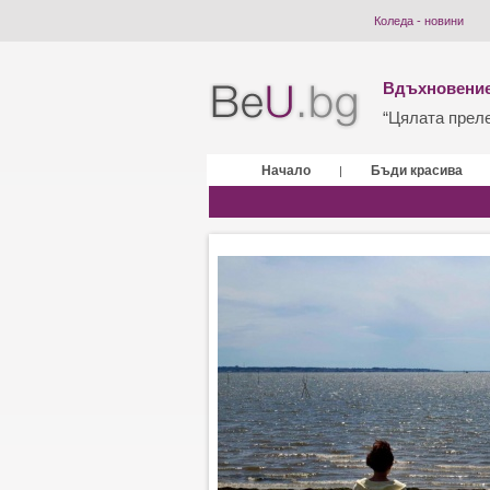
Коледа - новини
Вдъхновение
“Цялата прелес
Начало
Бъди красива
|