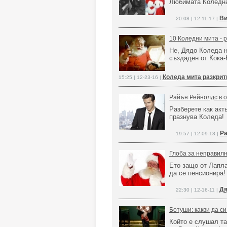
Любимата Коледна
Ви
20:08 | 12-11-17 |
10 Коледни мита - 
Не, Дядо Коледа н
създаден от Кока-
Коледа мита разкрит
15:25 | 12-23-16 |
Райън Рейнолдс в 
Разберете как акт
празнува Коледа
Ра
19:57 | 12-09-13 |
Глоба за неправилн
Ето защо от Лапл
да се пенсионира!
Дя
22:30 | 12-16-11 |
Ботуши: какви да с
Който е слушал та