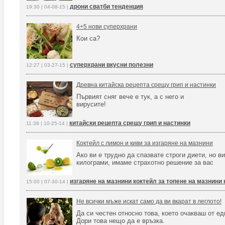
дрони сватби тенденция
19:30 | 04-08-15 |
4+5 нови суперхрани
Кои са?
суперхрани вкусни полезни
12:27 | 03-27-15 |
Древна китайска рецепта срещу грип и настинки
Първият сняг вече е тук, а с него и
вирусите!
китайски рецепта срещу грип и настинки
11:38 | 10-25-14 |
Коктейл с лимон и киви за изгаряне на мазнини
Ако ви е трудно да спазвате строги диети, но в
килограми, имаме страхотно решение за вас
изгаряне на мазнини коктейл за топене на мазнини 
15:00 | 07-30-14 |
Не всички мъже искат само да ви вкарат в леглото!
Да си честен относно това, което очакваш от ед
Дори това нещо да е връзка.