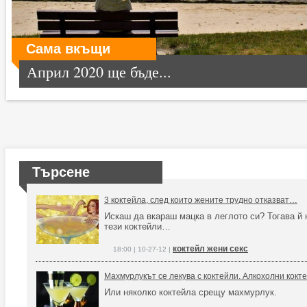
Сама вкъщи
Април 2020 ще бъде...
Търсене
3 коктейла, след които жените трудно отказват…
Искаш да вкараш мацка в леглото си? Тогава й 
тези коктейли…
коктейл жени секс
18:00 | 10-27-12 |
Махмурлукът се лекува с коктейли. Алкохолни кокт
Или няколко коктейла срещу махмурлук.