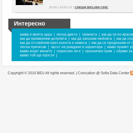
срещи връзки секс
20:00 | 02-02-13 |
Интересно
каква е моята аура
|
лесна диета
|
трикчета
|
как да си по-краси
как да премахнем целулита
|
как да запазим любовта
|
как да сп
как да отслабнем през есента и зимата
|
как да се предпазим от 
лесни прически
|
часът на раждане и характера
|
какво правят у
какво искат жените
|
сериозен ли е
|
празничен грим
|
обувки за
какво той ще прости
|
Copyright © 2010 BEU All rights reserved. |
Colocation @ Sofia Data Center