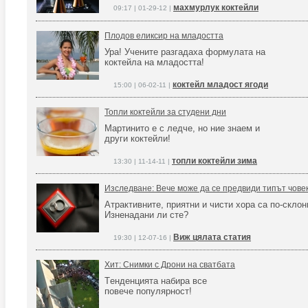
махмурлук коктейли
09:17 | 01-29-12 |
Плодов еликсир на младостта
Ура! Учените разгадаха формулата на
коктейла на младостта!
коктейл младост ягоди
15:00 | 06-02-11 |
Топли коктейли за студени дни
Мартинито е с ледче, но ние знаем и
други коктейли!
топли коктейли зима
13:30 | 11-14-11 |
Изследване: Вече може да се предвиди типът човек
Атрактивните, приятни и чисти хора са по-склон
Изненадани ли сте?
Виж цялата статия
19:30 | 12-07-16 |
Хит: Снимки с Дрони на сватбата
Tенденцията набира все
повече популярност!