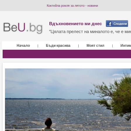
Коктейла рокля за лятото - новини
Вдъхновението ми днес
“Цялата прелест на миналото е, че е мин
Начало
Бъди красива
Моят стил
Инти
|
|
|