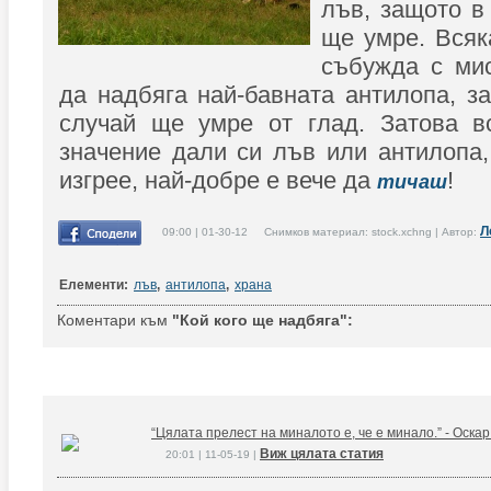
лъв, защото в
ще умре. Всяк
събужда с мис
да надбяга най-бавната антилопа, з
случай ще умре от глад. Затова вс
значение дали си лъв или антилопа,
изгрее, най-добре е вече да
!
тичаш
Л
09:00 | 01-30-12 Снимков материал: stock.xchng | Автор:
Елементи:
лъв
,
антилопа
,
храна
Коментари към
"Кой кого ще надбяга":
“Цялата прелест на миналото е, че е минало.” - Оска
Виж цялата статия
20:01 | 11-05-19 |