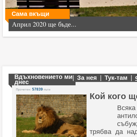
Сама вкъщи
Април 2020 ще бъде...
Вдъхновението ми
|
За нея
|
Тук-там
|
днес
57839
Прочетен:
пъти
Кой кого щ
Всяка
ант
събуж
трябва да над