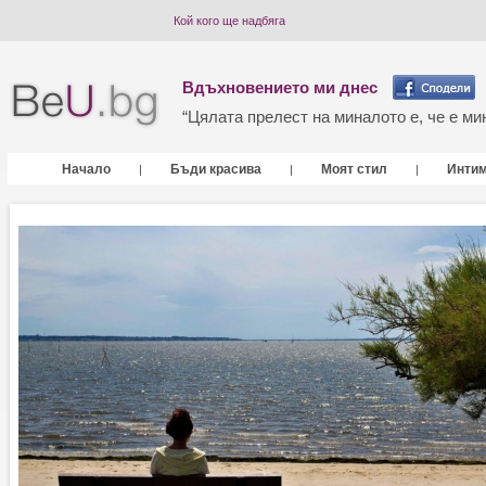
Кой кого ще надбяга
Вдъхновението ми днес
“Цялата прелест на миналото е, че е мин
Начало
Бъди красива
Моят стил
Инти
|
|
|