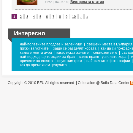
Виж цялата статия
11:55 | 04-05-18 |
1
2
3
4
5
6
7
8
9
10
›
»
Интересно
най-полезните плодове и зеленчуци
|
свещени места в България
грижи за устните
|
защо се разделят хората
|
как да си по-краси
каква е моята аура
|
какво искат жените
|
сериозен ли е
|
създад
най-подходящите зодии за брак
|
какво правят успелите хора
|
ж
прически за есента
|
неустоим грим
|
най-силните фотографии
|
как да премахнем целулита
|
Copyright © 2010 BEU All rights reserved. |
Colocation @ Sofia Data Center