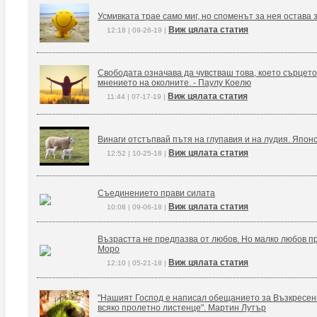
Усмивката трае само миг, но споменът за нея остава 
Виж цялата статия
12:18 | 09-26-19 |
Свободата означава да чувстваш това, което сърцето
мнението на околните. - Паулу Коелю
Виж цялата статия
11:44 | 07-17-19 |
Винаги отстъпвай пътя на глупавия и на лудия. Япон
Виж цялата статия
12:52 | 10-25-18 |
Съединението прави силата
Виж цялата статия
10:08 | 09-06-18 |
Възрастта не предпазва от любов. Но малко любов п
Моро
Виж цялата статия
12:10 | 05-21-18 |
"Нашият Господ е написал обещанието за Възкресение
всяко пролетно листенце". Мартин Лутър