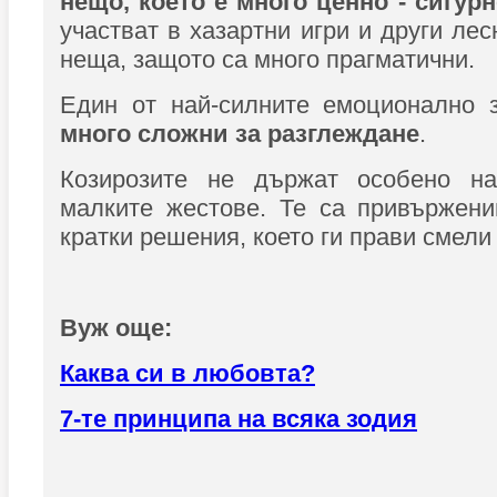
нещо, което е много ценно - сигурн
участват в хазартни игри и други ле
неща, защото са много прагматични.
Един от най-силните емоционално з
много сложни за разглеждане
.
Козирозите не държат особено на
малките жестове. Те са привържени
кратки решения, което ги прави смели
Вуж още:
Каква си в любовта?
7-те принципа на всяка зодия