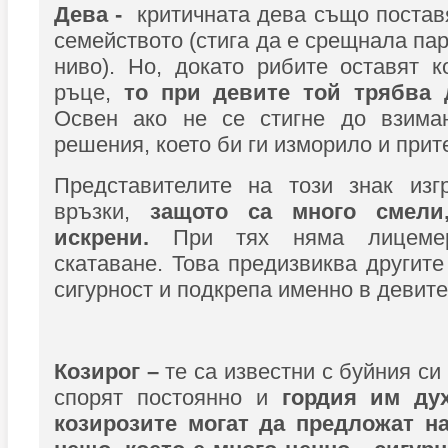
Дева -
критичната дева също постав
семейството (стига да е срещнала па
ниво). Но, докато рибите оставят 
ръце,
то при девите той трябва д
Освен ако не се стигне до взима
решения, което би ги изморило и прит
Представителите на този знак изг
връзки,
защото са много смели
искрени.
При тях няма лицемер
скатаване. Това предизвиква другите
сигурност и подкрепа именно в девите
Козирог –
те са известни с буйния си
спорят постоянно и
гордия им ду
козирозите могат да предложат н