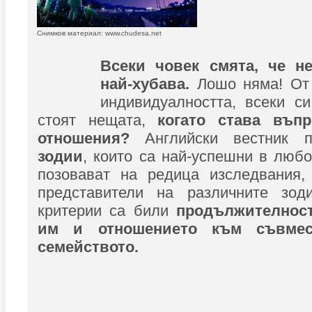
Снимков материал: www.chudesa.net
Всеки човек смята, че не
най-хубава.
Лошо няма! От 
индивидуалността, всеки с
стоят нещата,
когато става въп
отношения?
Английски вестник 
зодии
, които са най-успешни в любо
позовават на редица изследвания,
представители на различните зод
критерии са били
продължителност
им и отношението към съвме
семейството.