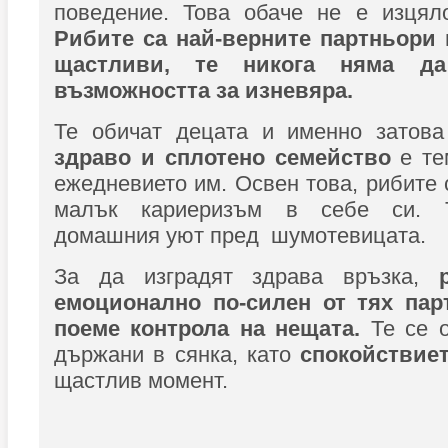
поведение. Това обаче не е изцял
Рибите са най-верните партньори 
щастливи, те никога няма д
възможността за изневяра.
Те обичат децата и именно затова
здраво и сплотено семейство
е те
ежедневието им. Освен това, рибите 
малък кариеризъм в себе си. 
домашния уют пред шумотевицата.
За да изградят здрава връзка,
емоционално по-силен от тях пар
поеме контрола на нещата.
Те се о
държани в сянка, като
спокойствие
щастлив момент.