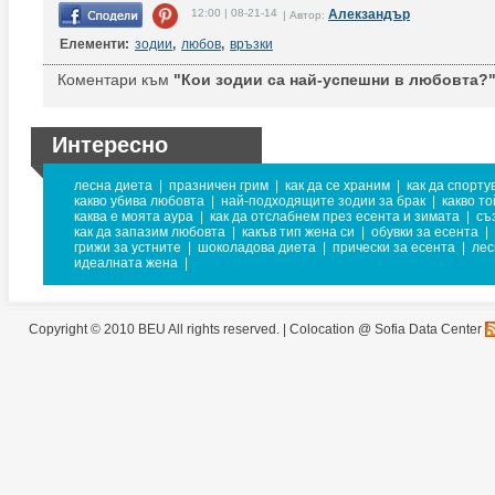
12:00 | 08-21-14
Алекзандър
| Автор:
Елементи:
зодии
,
любов
,
връзки
Коментари към
"Кои зодии са най-успешни в любовта?"
Интересно
лесна диета
|
празничен грим
|
как да се храним
|
как да спорт
какво убива любовта
|
най-подходящите зодии за брак
|
какво т
каква е моята аура
|
как да отслабнем през есента и зимата
|
съ
как да запазим любовта
|
какъв тип жена си
|
обувки за есента
|
грижи за устните
|
шоколадова диета
|
прически за есента
|
лес
идеалната жена
|
Copyright © 2010 BEU All rights reserved. |
Colocation @ Sofia Data Center