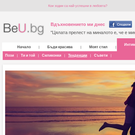
Кои зодии са най-успешни в любовта?
Вдъхновението ми днес
“Цялата прелест на миналото е, че е мин
Инти
Начало
Бъди красива
Моят стил
|
|
|
Пози
Ти и той
Силиконки
Тенденции
Съвети
|
|
|
|
|