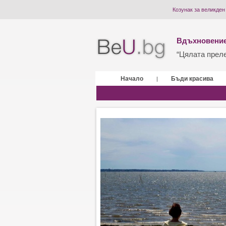
Козунак за великден
Вдъхновение
“Цялата прелес
Начало
Бъди красива
|