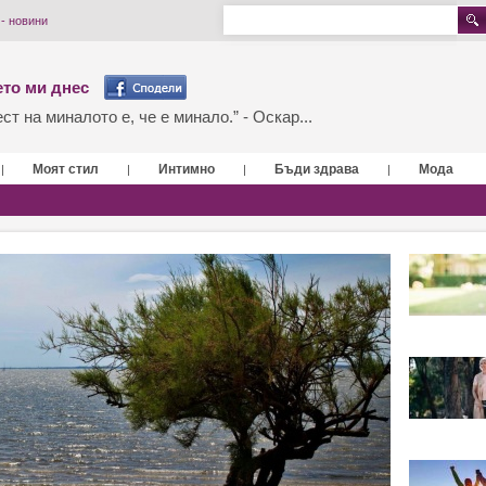
 - новини
то ми днес
т на миналото е, че е минало.” - Оскар...
Моят стил
Интимно
Бъди здрава
Мода
|
|
|
|