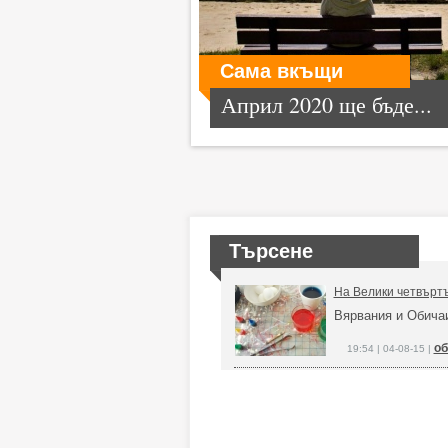
Сама вкъщи
Април 2020 ще бъде...
Търсене
На Велики четвърт
Вярвания и Обича
об
19:54 | 04-08-15 |