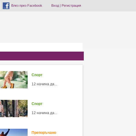
Влез през Facebook
Вход
|
Регистрация
Спорт
12 начина да...
Спорт
12 начина да...
Препоръчано