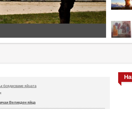
На
ък боядисваме яйцата
и
ичаи Великден яйца