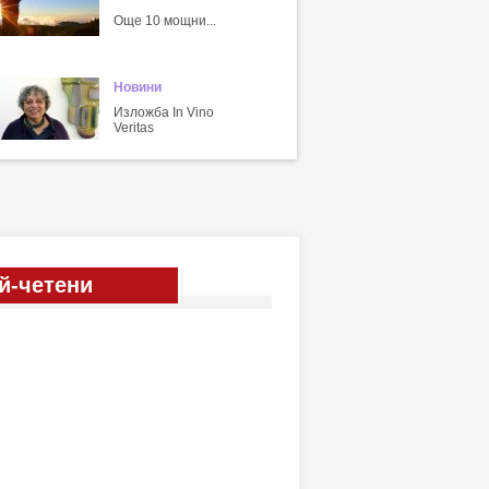
Още 10 мощни...
Новини
Изложба In Vino
Veritas
й-четени