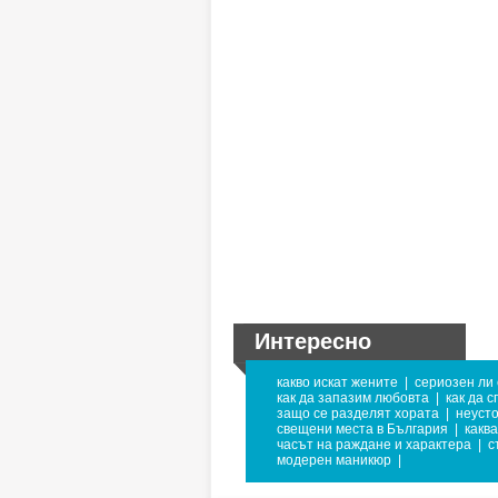
Интересно
какво искат жените
|
сериозен ли 
как да запазим любовта
|
как да 
защо се разделят хората
|
неусто
свещени места в България
|
каква
часът на раждане и характера
|
с
модерен маникюр
|