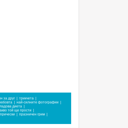
н за друг
|
трикчета
|
любовта
|
най-силните фотографии
|
ладова диета
|
акво той ще прости
|
 прически
|
празничен грим
|