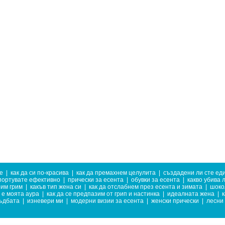
е
|
как да си по-красива
|
как да премахнем целулита
|
създадени ли сте еди
спортувате ефективно
|
прически за есента
|
обувки за есента
|
какво убива 
им грим
|
какъв тип жена си
|
как да отслабнем през есента и зимата
|
шоко
 е моята аура
|
как да се предпазим от грип и настинка
|
идеалната жена
|
к
ъдбата
|
изневери ми
|
модерни визии за есента
|
женски прически
|
лесни