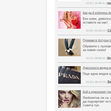
ча
12:21 | 11-08-11 |
Как да й избереш б
Без кожи, дяволск
оставете на нас!
Св
21:00 | 02-08-12 |
Пухкавите ботуши 
Обувките с пухкав
за новия сезон!
бо
15:15 | 09-08-11 |
Луксозната модна м
Още една модна м
Ви
16:32 | 08-15-19 |
Кой е идеалният гр
Любопитна ли си, 
да подчертаят ест
съвета тук.