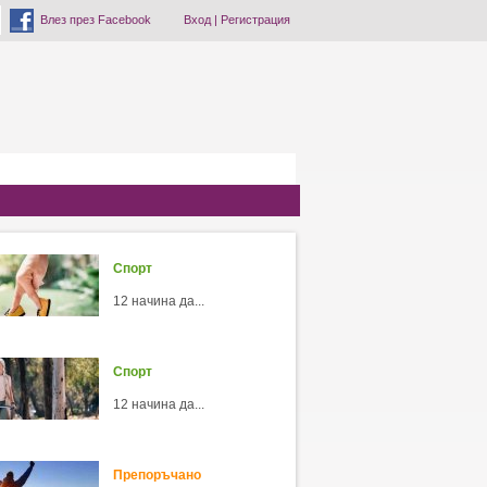
Влез през Facebook
Вход
|
Регистрация
Спорт
12 начина да...
Спорт
12 начина да...
Препоръчано