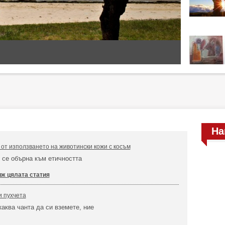
На
от използването на животински кожи с косъм
 се обърна към етичността
ж цялата статия
и пухчета
каква чанта да си вземете, ние
.