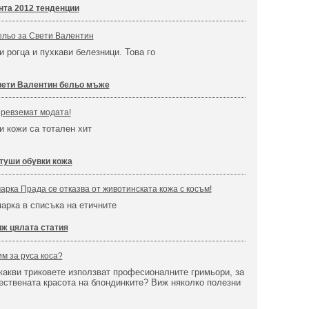
нта 2012 тенденции
ельо за Свети Валентин
и рогца и пухкави белезници. Това го
ети Валентин бельо мъже
превземат модата!
и кожи са тотален хит
туши обувки кожа
арка Прада се отказва от животинската кожа с косъм!
арка в списъка на етичните
ж цялата статия
им за руса коса?
какви триковете използват професионалните гримьори, за
ествената красота на блондинките? Виж няколко полезни