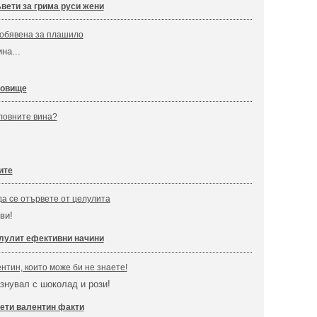
вети за грима руси жени
 обявена за плашило
на...
довище
ловните вина?
ите
а се отървете от целулита
ви!
лулит ефективни начини
нтин, които може би не знаете!
азнувал с шоколад и рози!
ети валентин факти