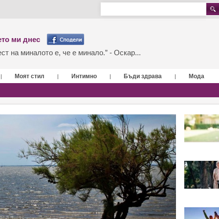
то ми днес
т на миналото е, че е минало.” - Оскар...
Моят стил
Интимно
Бъди здрава
Мода
|
|
|
|