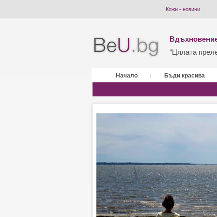
Кожи - новини
Вдъхновение
“Цялата прелес
Начало
Бъди красива
|