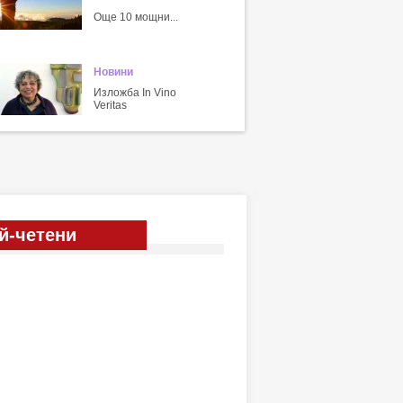
Още 10 мощни...
Новини
Изложба In Vino
Veritas
й-четени