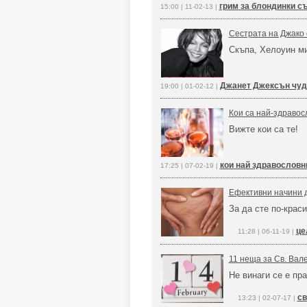
грим за блондинки съ
15:00 | 11-02-13 |
Сестрата на Джако
Скъпа, Хелоуин ми
Джанет Джексън чу
19:00 | 01-02-12 |
Кои са най-здравос
Вижте кои са те!
кои най здравословн
17:25 | 07-02-19 |
Ефективни начини д
За да сте по-краси
це
11:28 | 06-11-19 |
11 неща за Св. Вале
Не винаги се е пр
св
13:23 | 02-07-17 |