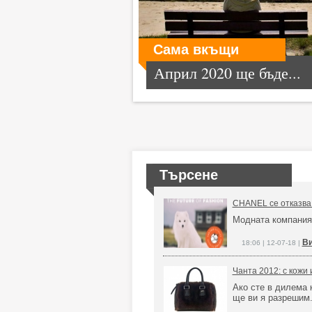
Сама вкъщи
Април 2020 ще бъде...
Търсене
CHANEL се отказва 
Модната компания
Ви
18:06 | 12-07-18 |
Чанта 2012: с кожи 
Ако сте в дилема 
ще ви я разрешим