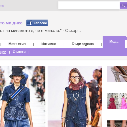
нта
то ми днес
т на миналото е, че е минало.” - Оскар...
Мода
Моят стил
Интимно
Бъди здрава
|
|
|
|
нции
Съвети
|
|