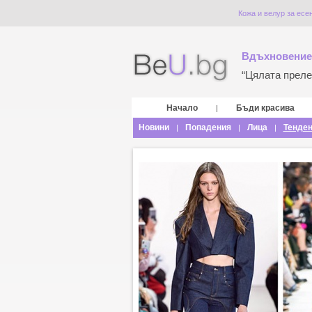
Кожа и велур за есе
Вдъхновение
“Цялата прелес
Начало
Бъди красива
|
Новини
Попадения
Лица
Тенде
|
|
|