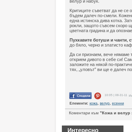
велур и набук.
Критиците съветват да не се о
бъдем далеч по-смели. Кожени
една истинска дива котка. За
рокли, защото съвсем скоро щ
цветната градина и да опозна
Пухкавите ботуши и чанти, 
до бяло, черно и златисто каф
Да си признаем, вече нямаме 
открием дивото в себе си! Са
заложите на някой по-практиче
тях, „уловът” ви ще е далеч п
10:05 | 08-31-11
Из
Елементи:
кожа
,
велур
,
есенни
Коментари към
"Кожа и велур з
Интересно