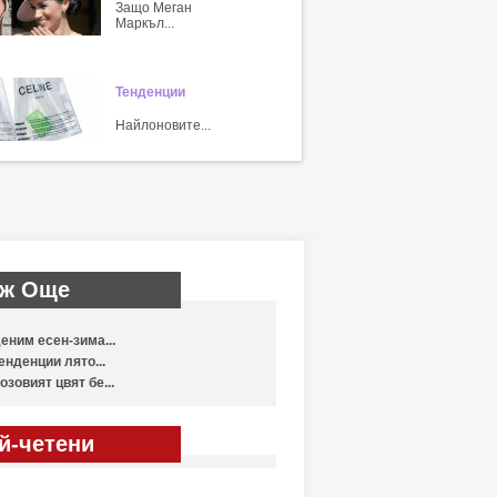
Защо Меган
Маркъл...
Тенденции
Найлоновите...
ж Още
еним есен-зима...
енденции лято...
озовият цвят бе...
й-четени