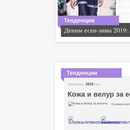
Тенденции
Деним есен-зима 2019:.
Тенденции
3829
Прочетена:
пъти
Кожа и велур за е
Снимков мате