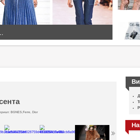
..
Ви
Д
сента
Т
Р
риал: BGNES,Ferre, Dior
На