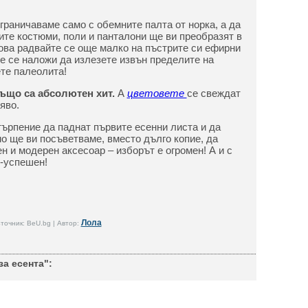
граничаваме само с обемните палта от норка, а да
те костюми, поли и панталони ще ви преобразят в
това радвайте се още малко на пъстрите си ефирни
е се наложи да излезете извън пределите на
ете палеолита!
също са абсолютен хит.
А
цветовете
се свеждат
яво.
търпение да паднат първите есенни листа и да
мо ще ви посъветваме, вместо дълго копие, да
н и модерен аксесоар – изборът е огромен! А и с
о-успешен!
Лола
точник: BeU.bg | Автор:
а есента":