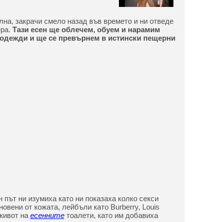
лна, закрачи смело назад във времето и ни отведе
ера.
Тази есен ще облечем, обуем и нарамим
 одежди и ще се превърнем в истински пещерни
 път ни изумиха като ни показаха колко секси
овени от кожата, лейбъли като Burberry, Louis
 живот на
есенните
тоалети, като им добавиха