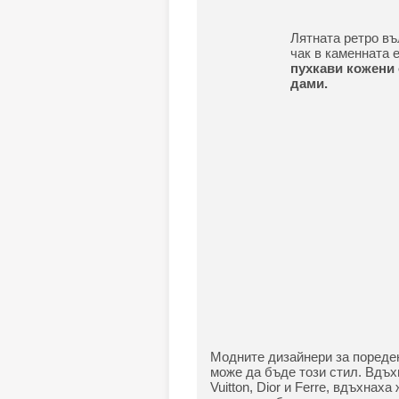
Лятната ретро въ
чак в каменната 
пухкави кожени
дами.
Модните дизайнери за пореден
може да бъде този стил. Вдъхн
Vuitton, Dior и Ferre, вдъхнаха