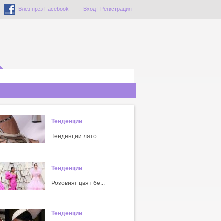
Влез през Facebook
Вход
|
Регистрация
Тенденции
Тенденции лято...
Тенденции
Розовият цвят бе...
Тенденции