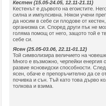
Кестен (15.05-24.05, 12.11-21.11)
Кестенът е дървото на егоистите. Нег
силна и импулсивна. Някои учени пре
да носим в себе си плодове от кестен
организма си. Според други пък не м
голяма помощ от него, защото той е т
себе си.
Ясен (25.05-03.06, 22.11-01.12)
Той символизира величието на човешк
Много е възможно, черпейки енергия от
развие ясновидски способности. След 
ясен, обаче е препоръчително да се о
почивка и сън. Тъй като това дърво ко
толкова и взима.