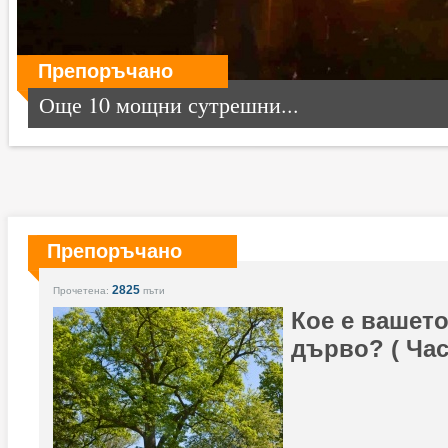
Препоръчано
Още 10 мощни сутрешни...
Препоръчано
2825
Прочетена:
пъти
Кое е вашет
дърво? ( Час