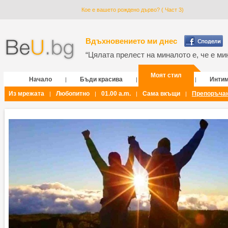
Кое е вашето рождено дърво? ( Част 3)
Вдъхновението ми днес
“Цялата прелест на миналото е, че е мин
Моят стил
Начало
Бъди красива
Инти
|
|
|
Из мрежата
Любопитно
01.00 a.m.
Сама вкъщи
Препоръча
|
|
|
|