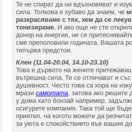
Te не спират да ни вдъхновяват и изу
сила. Толкова е хубаво да знаем, че
мо
разкрасяваме с тях, хем да се леку
тонизираме.
И ако още не сте открил
донор на енергия, не се притеснявайт
сме преполовили годината. Вашата р
тепърва предстои.
Клен (11.04-20.04, 14.10-23.10)
Това е дървото на жените притежава
вътрешна сила. Те се отличават и със
душевност. Често това са хора на изк
мрази
самотата
, затова ако решите 
у дома като бонзай например, задълж
осигурете компания. Така той ще бъд
приятел, на когото можете да резчитат
за уюта е спокойствието във вашия д