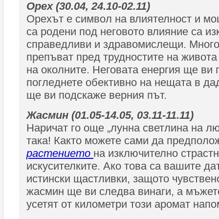
Орех (30.04, 24.10-02.11)
Орехът е символ на влиятелност и мо
са родени под неговото влияние са и
справедливи и здравомислещи. Много
препъват пред трудностите на живота 
на околните. Неговата енергия ще ви 
погледнете обективно на нещата в да
ще ви подскаже верния път.
Жасмин (01.05-14.05, 03.11-11.11)
Наричат го още „лунна светлина на лю
така! Както можете сами да предполож
растението
на изключително страстн
искусителките. Ако това са вашите дат
истински щастливки, защото чувствен
жасмин ще ви следва винаги, а мъжет
усетят от километри този аромат напо