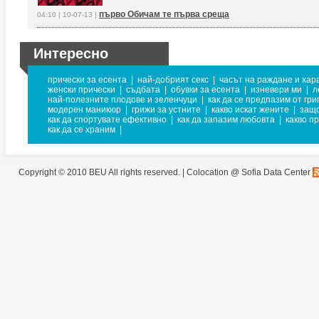
първо Обичам те първа среща
04:10 | 10-07-13 |
Интересно
прически за есента
|
най-добрият секс
|
часът на раждане и хар
женски прически
|
съдбата
|
обувки за есента
|
изневери ми
|
л
най-полезните плодове и зеленчуци
|
как да се предпазим от гри
модерен маникюр
|
грижи за устните
|
какво искат жените
|
защо
как да спортувате ефективно
|
как да запазим любовта
|
какво п
как да се храним
|
Copyright © 2010 BEU All rights reserved. |
Colocation @ Sofia Data Center