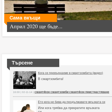
Сама вкъщи
Април 2020 ще бъде...
Търсене
Кога се превърнахме в смартзомбита (видео)
В смартзомбита!
смартфон смартзомби смартфон пристрастяване
16:00 | 02-11-14 |
Ето кога не бива да продължавате връзката си
Или кога трябва да прекратите връзката
си...