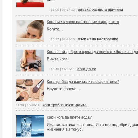
връзка раздяла причини
16:00 | 06-17-12 |
Кога сме в лошо настроение заради мъж
Когато...
мъж жена настроение
15:27 | 02-21-15 |
Кога е най-доброто време да поискате болничен д
Вижте кога!
Кога да се
15:40 | 11-17-16 |
Кога трябва да извхърлите стария грим?
Научете повече...
кога трябва изхвърлите
11:20 | 06-28-19 |
Как и кога да пиете вода?
Има си тактика и за това! И тя ще подобри здра
жизнения ви тонус.