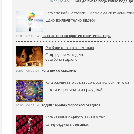
как да пиете вода колко вода да
10:00 | 07-26-14 |
Кога сме най-щастливи? Време е да си кажем истин
Едно изключително видео!
щастие тест за щастие позитивни хора
17:00 | 07-16-14 |
Разбери кога ще се омъжиш
Стар руски метод за
сватбено гадаене.
кога ще се омъжиш
19:00 | 06-22-14 |
Кога различните зодии зарязват половинките си
Ето ги и причините за раздяла!
зодии забавен хороскоп раздяла
19:00 | 04-24-14 |
Кога казваме първото „Обичам те!“
След седмата седмица.