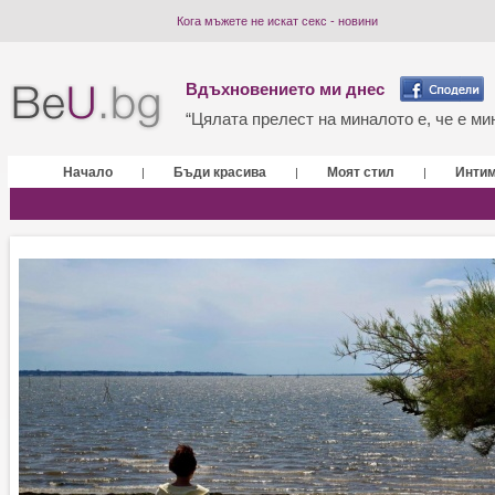
Кога мъжете не искат секс - новини
Вдъхновението ми днес
“Цялата прелест на миналото е, че е мин
Начало
Бъди красива
Моят стил
Инти
|
|
|