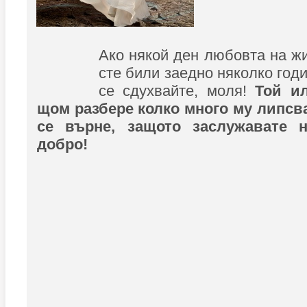
Ако някой ден любовта на жи
сте били заедно няколко годи
се сдухвайте, моля!
Той и
щом разбере колко много му липсва
се върне, защото заслужавате 
добро!