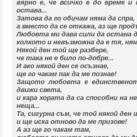
вярно е, че всичко е до време и
остава...
Затова да го обичам няма да спра,
а вместо да се откажа, аз ще продъ
Любовта ми дава сили да остана д
колкото и невъзможна да е тя, няма
Някой ден той ще разбере,
че така не е било по-добре...
И ако някой ден се осъзнае,
ще го чакам пак да ме познае!
Защото любовта е единственот
движи света,
и кара хората да са способни на н
неща...
Та, сигурна съм, че той някой ден 
и ще иска отново да ме призове!
А аз ще го чакам там,