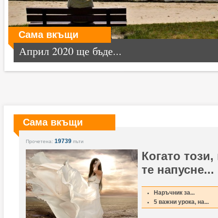
Сама вкъщи
Април 2020 ще бъде...
Сама вкъщи
19739
Прочетена:
пъти
Когато този,
те напусне...
Наръчник за...
5 важни урока, на...