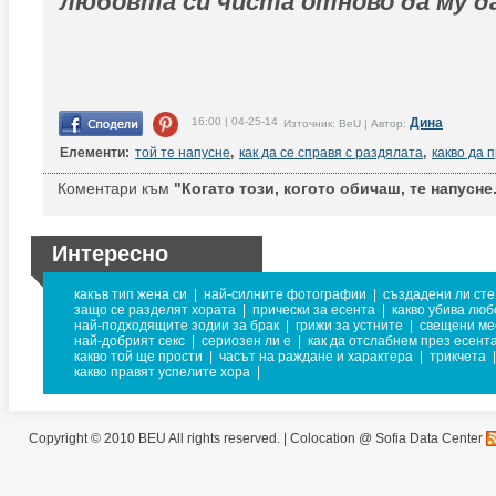
любовта си чиста отново да му д
16:00 | 04-25-14
Дина
Източник: BeU | Автор:
Елементи:
той те напусне
,
как да се справя с раздялата
,
какво да 
Коментари към
"Когато този, когото обичаш, те напусне..
Интересно
какъв тип жена си
|
най-силните фотографии
|
създадени ли сте
защо се разделят хората
|
прически за есента
|
какво убива люб
най-подходящите зодии за брак
|
грижи за устните
|
свещени ме
най-добрият секс
|
сериозен ли е
|
как да отслабнем през есент
какво той ще прости
|
часът на раждане и характера
|
трикчета
|
какво правят успелите хора
|
Copyright © 2010 BEU All rights reserved. |
Colocation @ Sofia Data Center