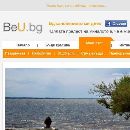
Когато този, когото обичаш, те напусне...
Вдъхновението ми днес
“Цялата прелест на миналото е, че е мин
Моят стил
Начало
Бъди красива
Инти
|
|
|
Из мрежата
Любопитно
01.00 a.m.
Сама вкъщи
Препоръча
|
|
|
|