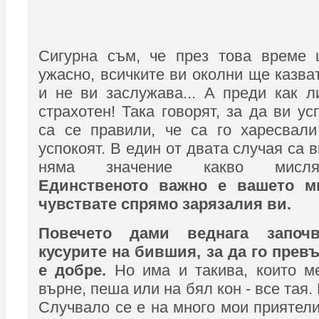
Сигурна съм, че през това време 
ужасно, всичките ви околни ще казват
и не ви заслужава... А преди как л
страхотен! Така говорят, за да ви у
са се правили, че са го харесвали
успокоят. В един от двата случая са 
няма значение какво мислят
Единственото важно е вашето м
чувствате спрямо зарязалия ви.
Повечето дами веднага започ
кусурите на бившия, за да го прев
е добре.
Но има и такива, които ме
върне, пеша или на бял кон - все тая.
Случвало се е на много мои приятели