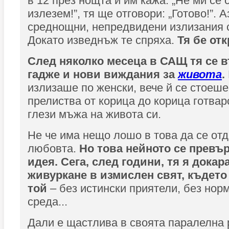
в 12 през нощта и им кажа: „Не ми се 
излезем!”, тя ще отговори: „Готово!”. 
среднощни, непредвидени излизания 
Докато изведнъж те спряха.
Тя бе от
След няколко месеца в САЩ тя се в
гадже и нови виждания за
живота
.
излизаше по женски, вече й се стоеше
прелиства от корица до корица готвар
глези мъжа на живота си.
Не че има нещо лошо в това да се от
любовта.
Но това нейното се превъ
идея. Сега, след години, тя я докар
живуркане в измислен свят, където 
той
– без истински приятели, без нор
среда...
Дали е щастлива в своята паралелна 