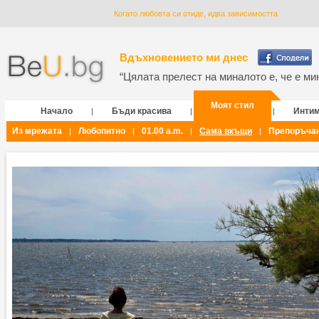
Когато любовта си отиде, идва зависимостта
Вдъхновението ми днес
“Цялата прелест на миналото е, че е мин
Моят стил
Начало
Бъди красива
Инти
|
|
|
Из мрежата
Любопитно
01.00 a.m.
Сама вкъщи
Препоръча
|
|
|
|