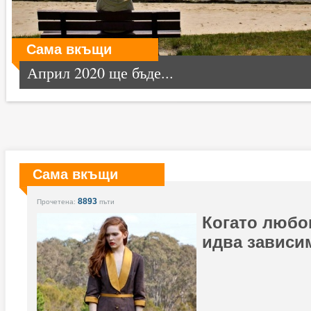
Сама вкъщи
Април 2020 ще бъде...
Сама вкъщи
8893
Прочетена:
пъти
Когато любов
идва зависи