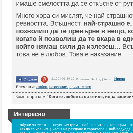
имаше смелостта да се откъсне от рут
Много хора си мислят, че най-страшно
ревността. Всъщност,
най-страшно е, 
позволиш да те превърне в нещо, ко
когато й позволиш да те вкара в ед
който нямаш сили да излезеш…
Всъ
това не е любов. Това е наказание!
21:50 | 01-29-12
Никол
Източник: BeU.bg | Автор:
Елементи:
любов
,
наказание
,
приятелство
Коментари към
"Когато любовта си отиде, идва зависи
Интересно
обувки за есента
|
неустоим грим
|
най-силните фотографии
|
к
как да се храним
|
часът на раждане и характера
|
най-подходящ