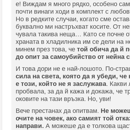
е! Виждам я много рядко, особено сам
почти винаги ходи в комплект с любов
Но в редките случаи, когато сме оста
буквално ми настръхват косите. От не
чувала такива неща… Като се почне от
храната в хладилника им се дели на н
минем през това, че
той обича да й п
до опит за самоубийство от нейна с
И това дори не е най-лошото. По-стра
сила на света, която да я убеди, че н
е този, който не я заслужава
. Какви
пробвала, за да й кажа и докажа, че т
оковите на тази връзка. Но, уви!
Вече престанах да опитвам.
Не може
очите на човек, ако самият той отка
направи.
А можеше да е толкова щас