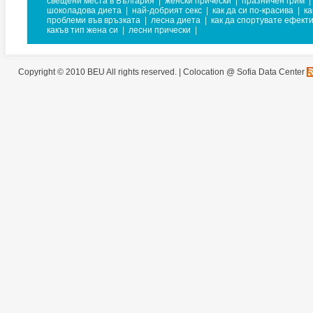
свещени места в България
|
женски прически
|
празничен грим
|
шоколадова диета
|
най-добрият секс
|
как да си по-красива
|
ка
проблеми във връзката
|
лесна диета
|
как да спортувате ефект
какъв тип жена си
|
лесни прически
|
Copyright © 2010 BEU All rights reserved. |
Colocation @ Sofia Data Center