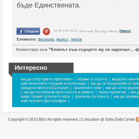
бъде Единствената.
21:00 | 02-02-12
Никол
Източник: BeU.bg | Автор:
Елементи:
фелацио
,
мъжът
,
любов
Коментари към
"Ключът към сърцето му се наричал… ф
Интересно
как да спортувате ефективно
|
обувки за есента
|
модерен мани
най-полезните плодове и зеленчуци
|
как да се предпазим от гри
свещени места в България
|
празничен грим
|
как да си по-краси
|
как да отслабнем през есента и зимата
|
лесни прически
|
как 
какво правят успелите хора
|
прически за есента
|
как да према
най-силните фотографии
|
Copyright © 2010 BEU All rights reserved. |
Colocation @ Sofia Data Center