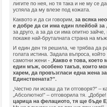
лигите по нея, но тя така и не му се д
успяла да му влезе под кожата.
Каквото и да си говорим,
за всяка не
е добре да си има един плейбой за
за друго, а за да си има опитно зайче,
покаже най-бруталната страна на мъж
И един ден тя решила, че трябва да р
голата истина. Задала въпроса, който 
самотни жени - „
Какво е това, което 
един мъж, особено такъв, които мо
харем, да провъзгласи една жена за
Единствената?”.
„Честно ли искаш да ти отговоря?” – к
„Абсолютно!” – отговорила тя. „Добре
царица на фелациото, тя ще бъде Е