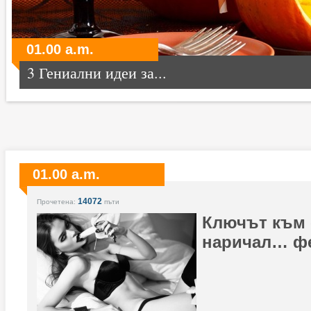
01.00 a.m.
3 Гениални идеи за...
01.00 a.m.
14072
Прочетена:
пъти
Ключът към 
наричал… ф