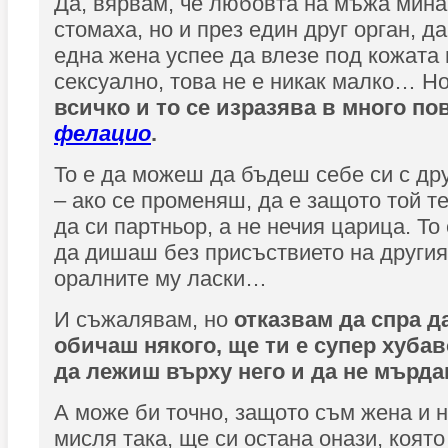
Да, вярвам, че любовта на мъжа мина
стомаха, но и през един друг орган, да
една жена успее да влезе под кожата
сексуално, това не е никак малко… Н
всичко и то се изразява в много по
фелацио
.
То е да можеш да бъдеш себе си с дру
– ако се променяш, да е защото той те
да си партньор, а не нечия царица. То
да дишаш без присъствието на другия,
оралните му ласки…
И съжалявам, но
отказвам да спра д
обичаш някого, ще ти е супер хубав
да лежиш върху него и да не мърда
А може би точно, защото съм жена и 
мисля така, ще си остана онази, която