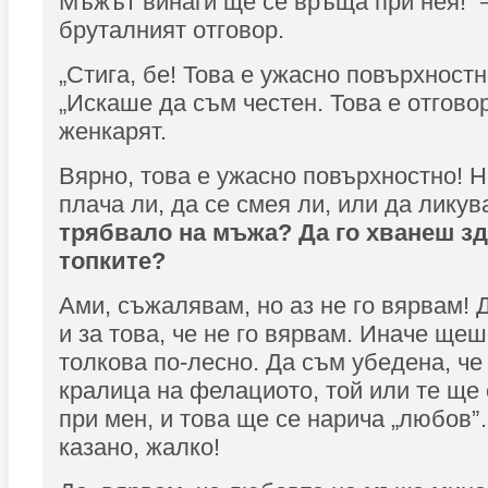
Мъжът винаги ще се връща при нея!” 
бруталният отговор.
„Стига, бе! Това е ужасно повърхностно
„Искаше да съм честен. Това е отговор
женкарят.
Вярно, това е ужасно повърхностно! Н
плача ли, да се смея ли, или да лик
трябвало на мъжа? Да го хванеш зд
топките?
Ами, съжалявам, но аз не го вярвам!
и за това, че не го вярвам. Иначе щеш
толкова по-лесно. Да съм убедена, че
кралица на фелациото, той или те ще
при мен, и това ще се нарича „любов”
казано, жалко!