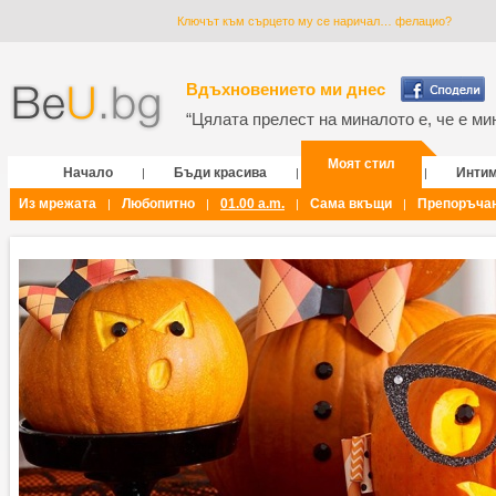
Ключът към сърцето му се наричал… фелацио?
Вдъхновението ми днес
“Цялата прелест на миналото е, че е мин
Моят стил
Начало
Бъди красива
Инти
|
|
|
Из мрежата
Любопитно
01.00 a.m.
Сама вкъщи
Препоръча
|
|
|
|