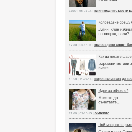
клин модни съвети к
11:00 | 05-01-14 |
Колоездене срещу б
„Клин, клин избива
поговорка, нали?
колоездене спорт бол
17:30 | 06-16-11 |
Как да носите шаре
Барокови мотиви з
визия.
шарен клин как да н
15:50 | 11-29-14 |
Идеи за облекло?
Можете да
съчетаете…
облекло
21:00 | 03-15-15 |
Най-мощното оръжи
С него идват Стра