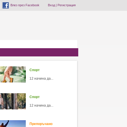
Влез през Facebook
Вход
|
Регистрация
Спорт
12 начина да...
Спорт
12 начина да...
Препоръчано