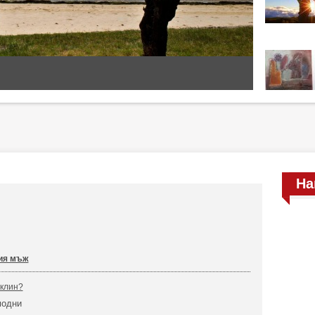
На
ия мъж
 клин?
модни