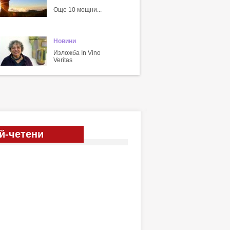
Още 10 мощни...
Новини
Изложба In Vino
Veritas
й-четени