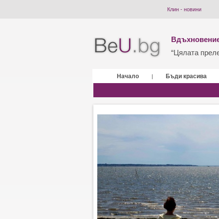
Клин - новини
Вдъхновение
“Цялата прелес
Начало
Бъди красива
|