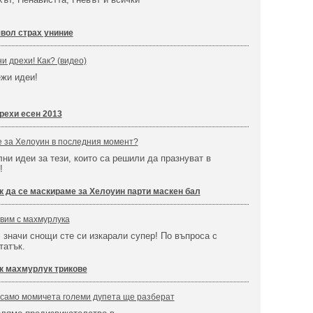
вол страх униние
и дрехи! Как? (видео)
ежи идеи!
рехи есен 2013
е за Хелоуин в последния момент?
ни идеи за тези, които са решили да празнуват в
т!
к да се маскираме за Хелоуин парти маскен бал
авим с махмурлука
, значи снощи сте си изкарали супер! По въпроса с
татък.
к махмурлук трикове
 само момичета големи дупета ще разберат