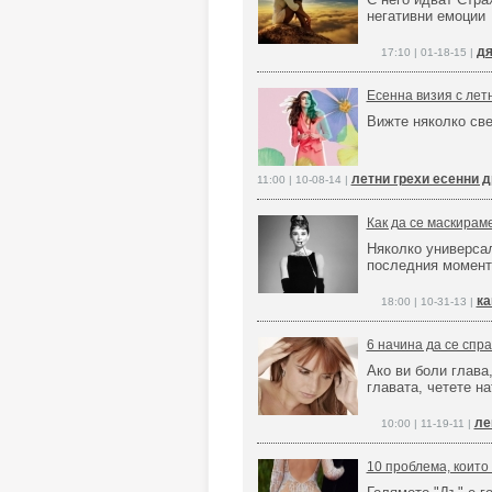
негативни емоции
дя
17:10 | 01-18-15 |
Есенна визия с летн
Вижте няколко св
летни грехи есенни д
11:00 | 10-08-14 |
Как да се маскирам
Няколко универсал
последния момен
ка
18:00 | 10-31-13 |
6 начина да се спр
Ако ви боли глава
главата, четете на
ле
10:00 | 11-19-11 |
10 проблема, които