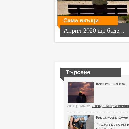
Сама вкъщи
Април 2020 ще бъде...
Търсене
Клин клин избива
страдания философ
09:00 | 01-09-12 |
Как да носим кожен
7 идеи за стилни 
съчетания