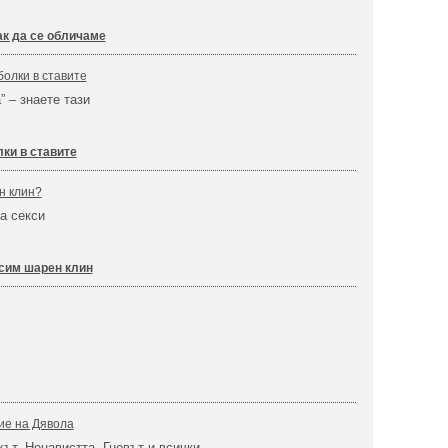
ак да се обличаме
олки в ставите
” – знаете тази
ки в ставите
н клин?
а секси
осим шарен клин
е на Дявола
хът, Ненавистта, Гневът и всички