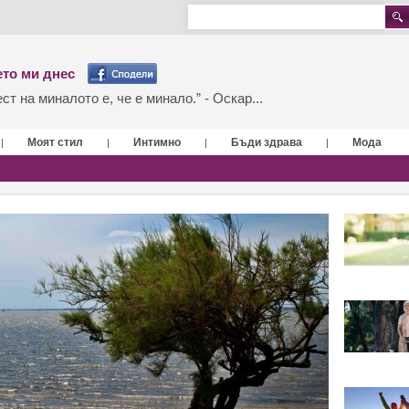
то ми днес
т на миналото е, че е минало.” - Оскар...
Моят стил
Интимно
Бъди здрава
Мода
|
|
|
|