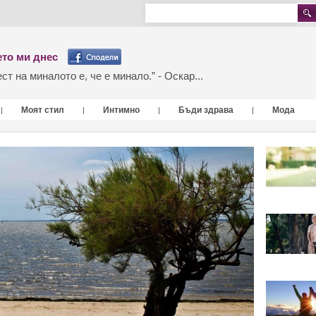
то ми днес
т на миналото е, че е минало.” - Оскар...
Моят стил
Интимно
Бъди здрава
Мода
|
|
|
|