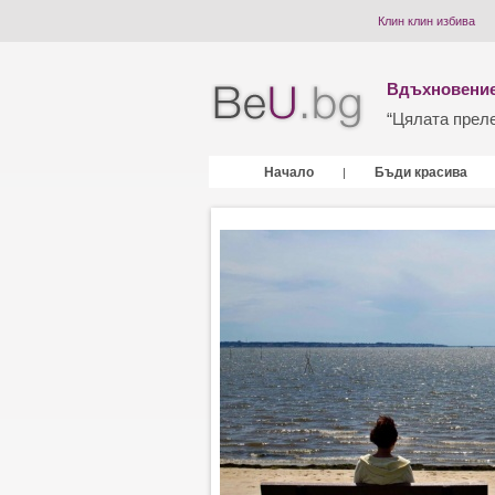
Клин клин избива
Вдъхновение
“Цялата прелес
Начало
Бъди красива
|