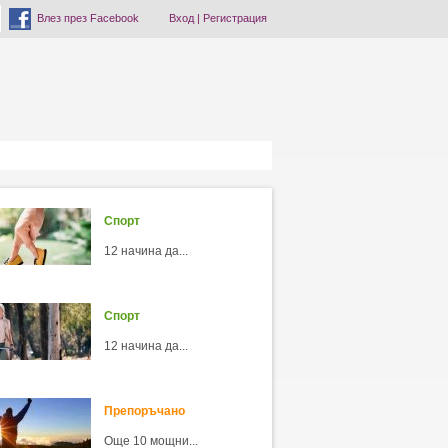
Влез през Facebook
Вход
|
Регистрация
Спорт
12 начина да...
Спорт
12 начина да...
Препоръчано
Още 10 мощни...