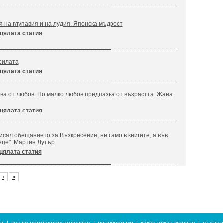
я на глупавия и на лудия. Японска мъдрост
цялата статия
силата
цялата статия
ва от любов. Но малко любов предпазва от възрастта. Жана
цялата статия
сал обещанието за Възкресение, не само в книгите, а във
нце". Мартин Лутър
цялата статия
›
»