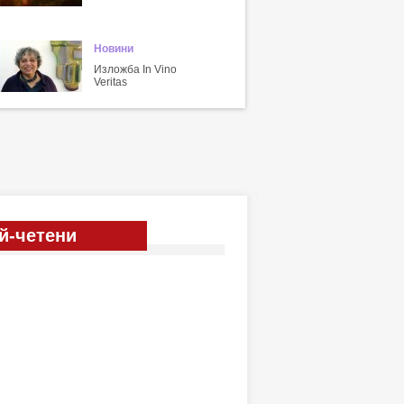
Новини
Изложба In Vino
Veritas
й-четени