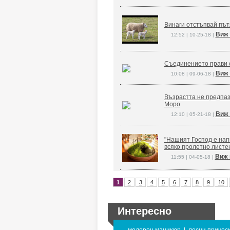
Винаги отстъпвай път
Виж 
12:52 | 10-25-18 |
Съединението прави 
Виж 
10:08 | 09-06-18 |
Възрастта не предпаз
Моро
Виж 
12:10 | 05-21-18 |
"Нашият Господ е напи
всяко пролетно листе
Виж 
11:55 | 04-05-18 |
1
2
3
4
5
6
7
8
9
10
Интересно