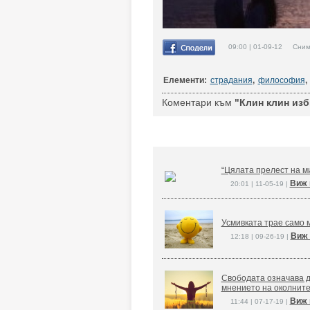
09:00 | 01-09-12 Снимк
Елементи:
страдания
,
философия
,
Коментари към
"Клин клин изб
“Цялата прелест на ми
Виж 
20:01 | 11-05-19 |
Усмивката трае само м
Виж 
12:18 | 09-26-19 |
Свободата означава д
мнението на околните
Виж 
11:44 | 07-17-19 |