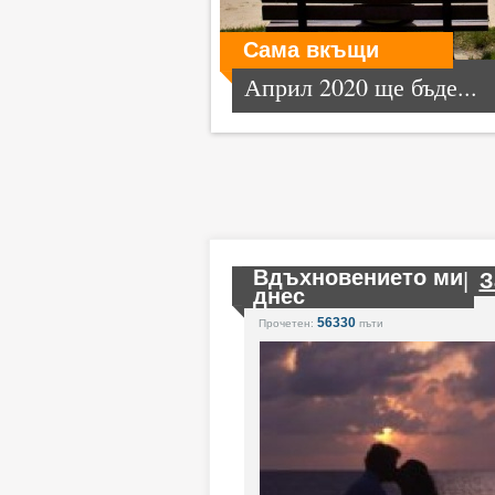
Сама вкъщи
Април 2020 ще бъде...
Вдъхновението ми
|
З
днес
56330
Прочетен:
пъти