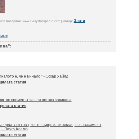
Злати
ов материал: www.everystockphoto.com | Автор:
мъж
ива":
налото е, че е минало.” - Оскар Уайлд
цялата статия
иг, но споменът за нея остава завинаги.
цялата статия
а чувстваш това, което сърцето ти желае, независимо от
. - Паулу Коелю
цялата статия