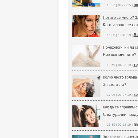
по
10:27 | 06-08-15 |
Потите се много? З
Кога и защо се по
Ви
15:30 | 10-18-19 |
По-екологични ли с
Вие как мислите?
то
10:59 | 04-03-19 |
Колко често трябва
Знаехте ли?
ко
17:06 | 03-07-19 |
Как да се справим 
С натурални проду
пъ
13:35 | 02-22-19 |
Зад цвета на инстит