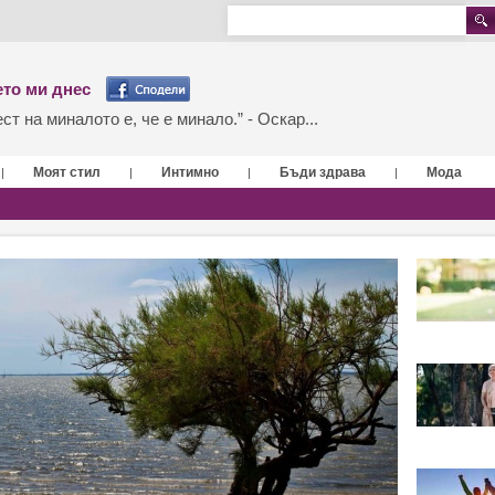
то ми днес
т на миналото е, че е минало.” - Оскар...
Моят стил
Интимно
Бъди здрава
Мода
|
|
|
|