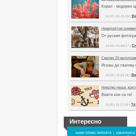
Корал - модерен ц
Ви
16:37 | 01-21-19 |
Невероятни снимки 
От руския фотогр
Сн
13:20 | 01-04-17 |
Свалих 20 килограма
Искаш да свалиш к
Ви
10:50 | 11-22-16 |
Няколко неща, коит
Вижте кои са те!
Та
11:30 | 11-17-16 |
Интересно
какво убива любовта
|
идеалната