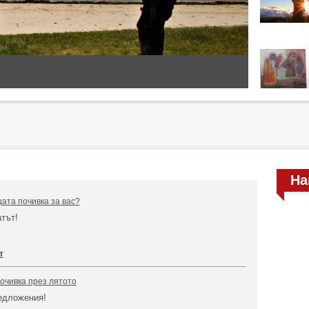
На
ата почивка за вас?
тът!
т
очивка през лятото
едложения!