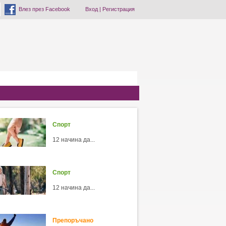
Влез през Facebook
Вход
|
Регистрация
Спорт
12 начина да...
Спорт
12 начина да...
Препоръчано