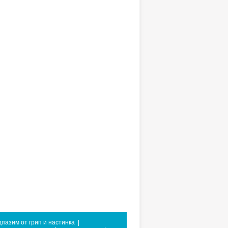
дпазим от грип и настинка
|