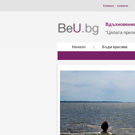
Климат - новини
Вдъхновение
“Цялата прелес
Начало
Бъди красива
|