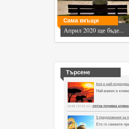
Сама вкъщи
Април 2020 ще бъде...
Търсене
Коя е най-подходящ
Най-важен е клима
лятна почивка клима
16:00 | 07-01-12 |
5 предложения за п
Ето го свежите пр