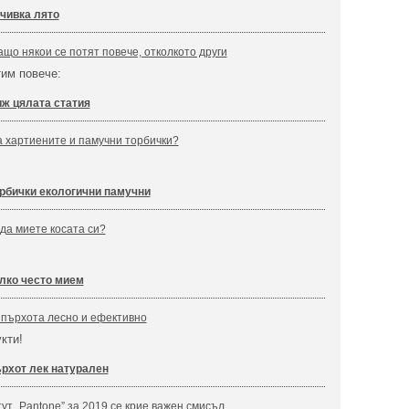
чивка лято
ащо някои се потят повече, отколкото други
тим повече:
ж цялата статия
а хартиените и памучни торбички?
рбички екологични памучни
 да миете косата си?
лко често мием
с пърхота лесно и ефективно
кти!
рхот лек натурален
ут „Pantone” за 2019 се крие важен смисъл