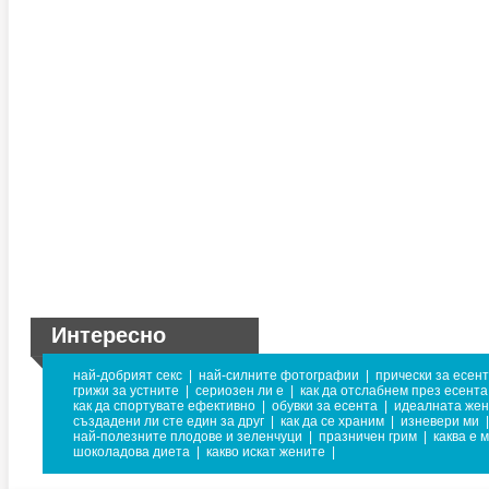
Интересно
най-добрият секс
|
най-силните фотографии
|
прически за есен
грижи за устните
|
сериозен ли е
|
как да отслабнем през есента
как да спортувате ефективно
|
обувки за есента
|
идеалната же
създадени ли сте един за друг
|
как да се храним
|
изневери ми
|
най-полезните плодове и зеленчуци
|
празничен грим
|
каква е 
шоколадова диета
|
какво искат жените
|