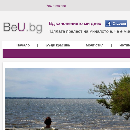
Киш - новини
Вдъхновението ми днес
“Цялата прелест на миналото е, че е мин
Начало
Бъди красива
Моят стил
Инти
|
|
|