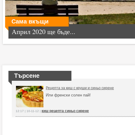
Сама вкъщи
Април 2020 ще бъде...
Търсене
Рецепта за киш с круши и синьо сирене
Или френски солен пай!
киш рецепта синьо сирене
12:17 | 10-11-12 |