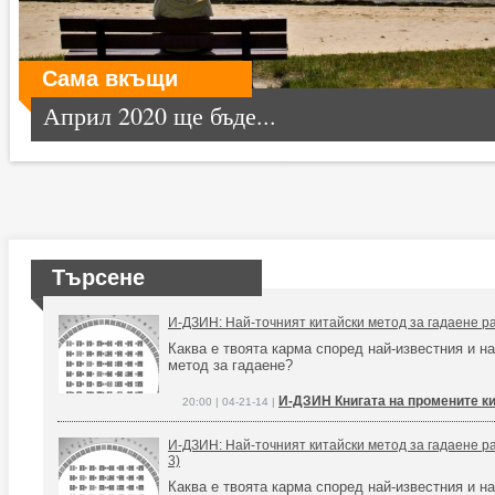
Сама вкъщи
Април 2020 ще бъде...
Търсене
И-ДЗИН: Най-точният китайски метод за гадаене ра
Каква е твоята карма според най-известния и на
метод за гадаене?
И-ДЗИН Книгата на промените к
20:00 | 04-21-14 |
И-ДЗИН: Най-точният китайски метод за гадаене ра
3)
Каква е твоята карма според най-известния и на