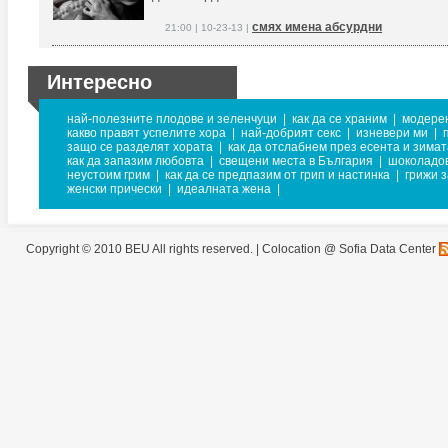
смях имена абсурдни
21:00 | 10-23-13 |
Интересно
най-полезните плодове и зеленчуци
|
как да се храним
|
модере
какво правят успелите хора
|
най-добрият секс
|
изневери ми
|
защо се разделят хората
|
как да отслабнем през есента и зимат
как да запазим любовта
|
свещени места в България
|
шоколадо
неустоим грим
|
как да се предпазим от грип и настинка
|
грижи з
женски прически
|
идеалната жена
|
Copyright © 2010 BEU All rights reserved. |
Colocation @ Sofia Data Center