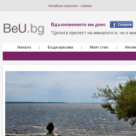
Китайски хороскоп - новини
Вдъхновението ми днес
“Цялата прелест на миналото е, че е мин
Начало
Бъди красива
Моят стил
Инти
|
|
|