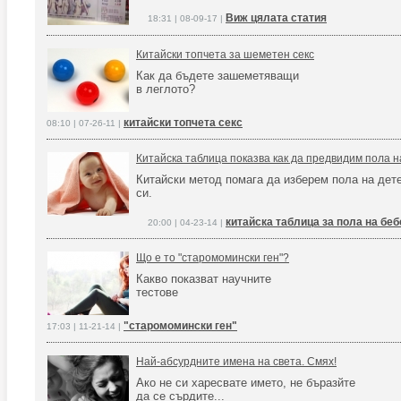
Виж цялата статия
18:31 | 08-09-17 |
Китайски топчета за шеметен секс
Как да бъдете зашеметяващи
в леглото?
китайски топчета секс
08:10 | 07-26-11 |
Китайска таблица показва как да предвидим пола н
Китайски метод помага да изберем пола на дет
си.
китайска таблица за пола на беб
20:00 | 04-23-14 |
Що е то "старомомински ген"?
Какво показват научните
тестове
"старомомински ген"
17:03 | 11-21-14 |
Най-абсурдните имена на света. Смях!
Ако не си харесвате името, не бъразйте
да се сърдите...