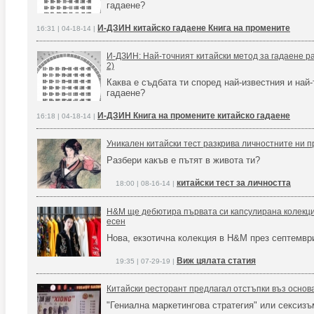
гадаене?
И-ДЗИН китайско гадаене Книга на промените
16:31 | 04-18-14 |
И-ДЗИН: Най-точният китайски метод за гадаене ра
2)
Каква е съдбата ти според най-известния и най-
гадаене?
И-ДЗИН Книга на промените китайско гадаене
16:18 | 04-18-14 |
Уникален китайски тест разкрива личностните ни п
Разбери какъв е пътят в живота ти?
китайски тест за личността
18:00 | 08-16-14 |
H&M ще дебютира първата си капсулирана колекци
есен
Нова, екзотична колекция в H&M през септемвр
Виж цялата статия
19:35 | 07-29-19 |
Китайски ресторант предлагал отстъпки въз основ
"Гениална маркетингова стратегия" или сексизъ