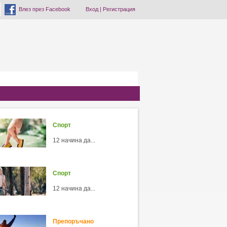
Влез през Facebook
Вход
|
Регистрация
Спорт
12 начина да...
Спорт
12 начина да...
Препоръчано