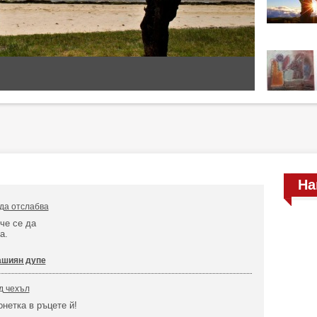
На
да отслабва
че се да
ма.
ашиян дупе
д чехъл
онетка в ръцете й!