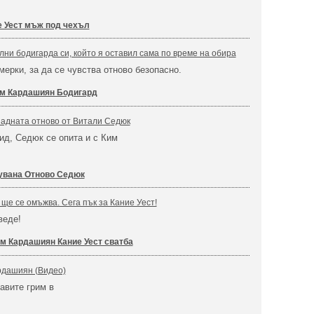
 Уест мъж под чехъл
ни бодигарда си, който я оставил сама по време на обира
мерки, за да се чувства отново безопасно.
м Кардашиян Бодигард
адната отново от Витали Седюк
д, Седюк се опита и с Ким
увана Отново Седюк
ще се омъжва. Сега пък за Кание Уест!
веде!
м Кардашиян Кание Уест сватба
рдашиян (Видео)
равите грим в