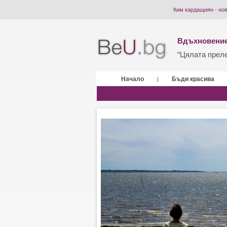
Ким кардащиян - но
Вдъхновение
“Цялата прелес
Начало
Бъди красива
|