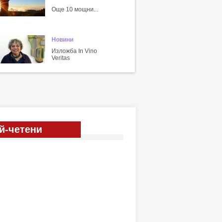
Още 10 мощни...
Новини
Изложба In Vino
Veritas
й-четени