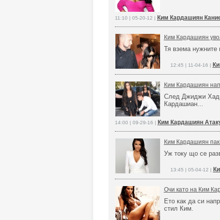
Ким Кардашиян Кание
11:10 | 05-20-12 |
Ким Кардашиян увол
Тя взема нужните 
Ки
12:45 | 11-04-16 |
Ким Кардашиян нап
След Джиджи Хади
Кардашиан...
Ким Кардашиян Атак
14:00 | 09-29-16 |
Ким Кардашиян пак 
Уж току що се раз
Ки
13:45 | 05-04-12 |
Очи като на Ким Ка
Ето как да си нап
стил Ким.