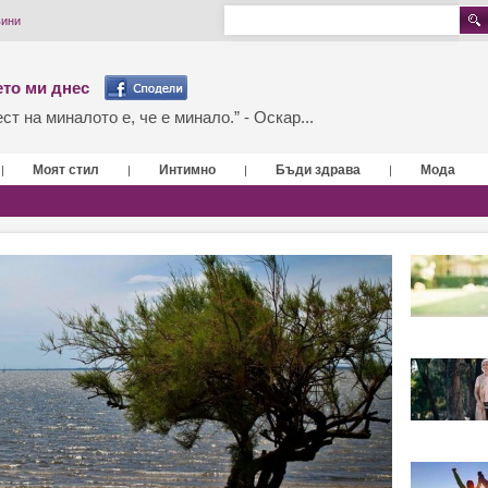
вини
то ми днес
т на миналото е, че е минало.” - Оскар...
Моят стил
Интимно
Бъди здрава
Мода
|
|
|
|