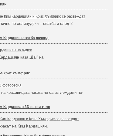
щиян
 че Ким Кардашиян и Крис Хъмфрис се развеждат
ично по холивудски – сватба и след 2
м Кардашян сватба развод
ардашиян на видео
Кардашиян каза „Да!” на
ба крис хъмфрис
D фотосесия
на красавицата никога не са изглеждали по-
м Кардашиан 3D секси тяло
 Ким Кардашян и Крис Хъмфрис се развеждат
бракът на Ким Кардашиян.