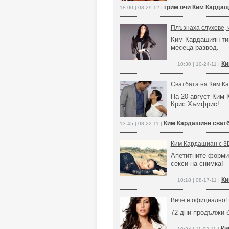
грим очи Ким Карда
18:00 | 08-29-12 |
Плъзнаха слухове,
Ким Кардашиян тип
месеца развод.
Ки
10:30 | 10-24-11 |
Сватбата на Ким К
На 20 август Ким 
Крис Хъмфрис!
Ким Кардашиян сват
13:45 | 08-22-11 |
Ким Кардашиан с 3
Апетитните форми 
секси на снимка!
Ки
10:18 | 08-17-11 |
Вече е официално!
72 дни продължи 