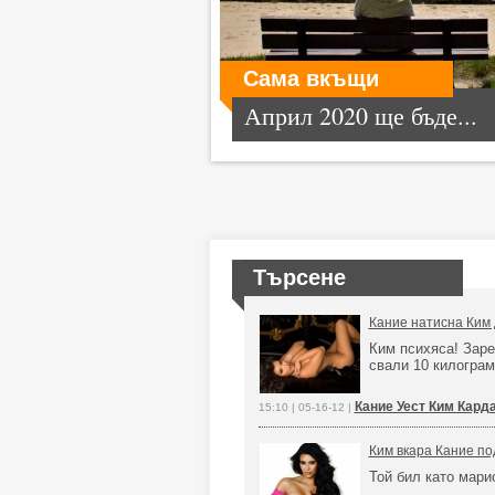
Сама вкъщи
Април 2020 ще бъде...
Търсене
Кание натисна Ким 
Ким психяса! Заре
свали 10 килогра
Кание Уест Ким Кард
15:10 | 05-16-12 |
Ким вкара Кание по
Той бил като мари