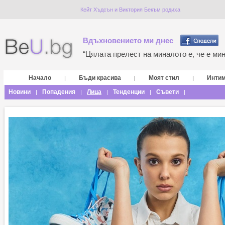
Кейт Хъдсън и Виктория Бекъм родиха
Вдъхновението ми днес
“Цялата прелест на миналото е, че е мина
Начало
Бъди красива
Моят стил
Инти
|
|
|
Новини
Попадения
Лица
Тенденции
Съвети
|
|
|
|
|