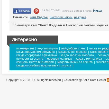
19:30 | 07-11-11
Никол
Източник: BeU.bg | Автор:
Елементи:
Кейт Хъдсън
,
Виктория Бекъм
,
раждане
Коментари към
"Кейт Хъдсън и Виктория Бекъм родиха 
Интересно
изневери ми
|
неустоим грим
|
най-добрият секс
|
часът на раж
как да премахнем целулита
|
как да си по-красива
|
какво правят
как да спортувате ефективно
|
как да запазим любовта
|
лесна д
прически за есента
|
модерен маникюр
|
каква е моята аура
|
съ
свещени места в България
|
модерни визии за есента
|
женски п
как да отслабнем през есента и зимата
|
Copyright © 2010 BEU All rights reserved. |
Colocation @ Sofia Data Center