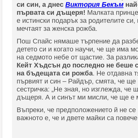
си син, а днес
Виктория Бекъм
най
първата си дъщеря!
Малката принцес
е истински подарък за родителите си,
мечтаят за женска рожба.
Пош Спайс нямаше търпение да разбе
детето си и когато научи, че ще има м
на седмото небе от щастие. За разлик
Кейт Хъдсън до последно не беше с
на бъдещата си рожба
. Не отдавна т
първият и син – Райдър, смята, че ще
сестричка: „Не зная, но изглежда, че 
дъщеря. А и синът ми мисли, че ще е 
Въпреки, че предположението й не се 
важното е, че и двете майки са повече