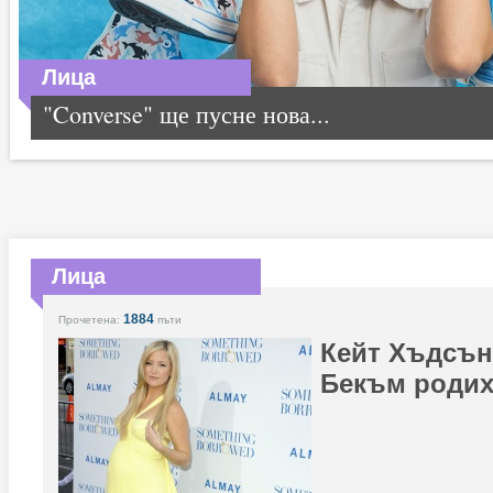
Лица
"Converse" ще пусне нова...
Лица
1884
Прочетена:
пъти
Кейт Хъдсън
Бекъм родих