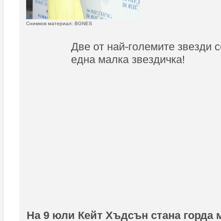
Снимков материал: BGNES
Две от най-големите звезди с
една малка звездичка!
На 9 юли Кейт Хъдсън стана горда 