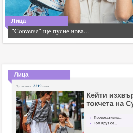
Лица
"Converse" ще пусне нова...
Лица
2219
Прочетена:
пъти
Кейти изхвъ
токчета на С
Провокативна...
Том Круз се...