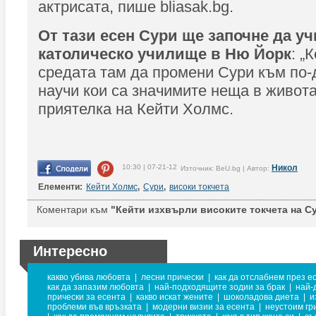
актрисата, пише bliasak.bg.
От тази есен Сури ще започне да уч
католическо училище в Ню Йорк
: „
средата там да промени Сури към по-
научи кои са значимите неща в живота
приятелка на Кейти Холмс.
10:30 | 07-21-12
Никол
Източник: BeU.bg | Автор:
Елементи:
Кейти Холмс
,
Сури
,
високи токчета
Коментари към
"Кейти изхвърли високите токчета на Су
Интересно
какво убива любовта
|
лесни прически
|
как да отслабнем през е
как да запазим любовта
|
най-подходящите зодии за брак
|
най-
прически за есента
|
какво искат жените
|
шоколадова диета
|
и
проблеми във връзката
|
модерни визии за есента
|
неустоим гр