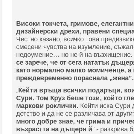
Високи токчета, гримове, елегантни
дизайнерски дрехи, правени специ
Честно казано, всичко това предизвик
смесени чувства на изумление, съжал
недоумение… но не й на възхищение. 
се зарече, че от сега нататък дъще
като нормално малко момиченце, а 
преждевременно пораснала „жена”.
„
Кейти връща всички подаръци, ко
Сури. Том Круз беше този, който гл
маркови роклички.
Кейти иска Сури
детство и да не се различава от други
много добре знае, че грима и причес
възрастта на дъщеря й
” - разкрива 