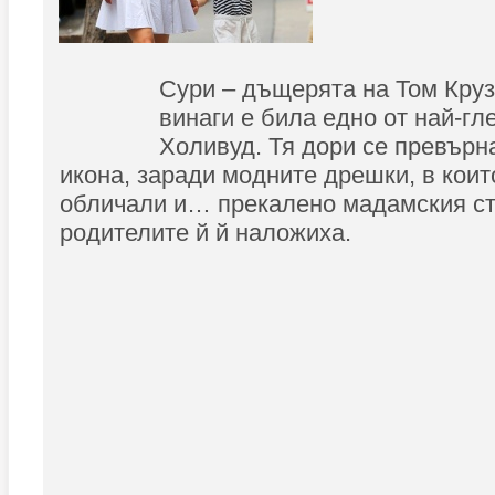
Сури – дъщерята на Том Круз
винаги е била едно от най-гл
Холивуд. Тя дори се превърн
икона, заради модните дрешки, в коит
обличали и… прекалено мадамския ст
родителите й й наложиха.