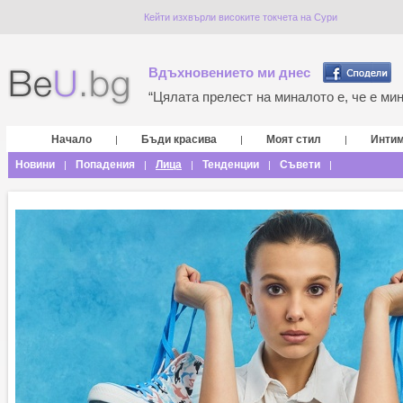
Кейти изхвърли високите токчета на Сури
Вдъхновението ми днес
“Цялата прелест на миналото е, че е мина
Начало
Бъди красива
Моят стил
Инти
|
|
|
Новини
Попадения
Лица
Тенденции
Съвети
|
|
|
|
|