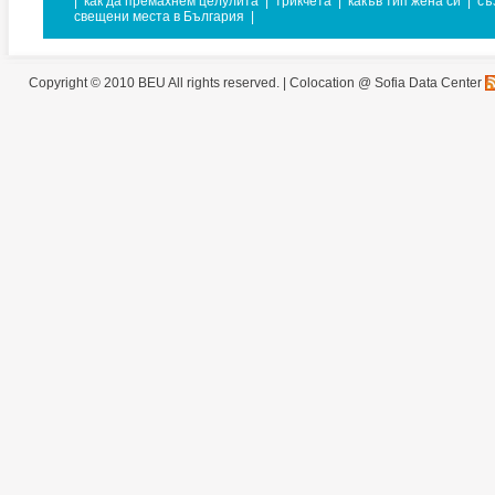
|
как да премахнем целулита
|
трикчета
|
какъв тип жена си
|
съ
свещени места в България
|
Copyright © 2010 BEU All rights reserved. |
Colocation @ Sofia Data Center