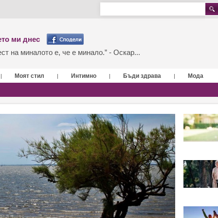
то ми днес
т на миналото е, че е минало.” - Оскар...
Моят стил
Интимно
Бъди здрава
Мода
|
|
|
|