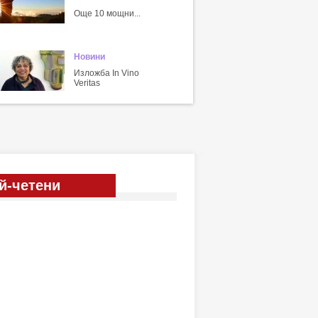
Още 10 мощни...
Новини
Изложба In Vino
Veritas
й-четени