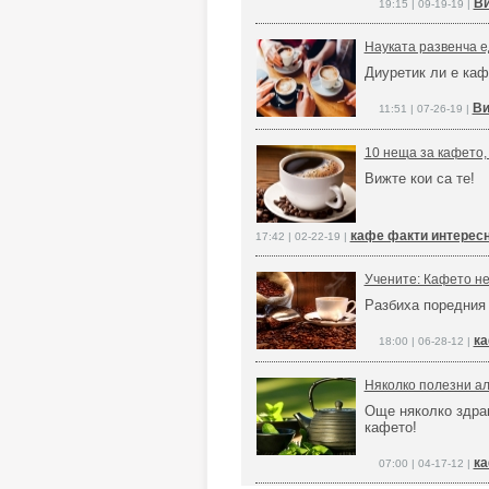
Ви
19:15 | 09-19-19 |
Науката развенча е
Диуретик ли е каф
Ви
11:51 | 07-26-19 |
10 неща за кафето,
Вижте кои са те!
кафе факти интерес
17:42 | 02-22-19 |
Учените: Кафето не
Разбиха поредния 
ка
18:00 | 06-28-12 |
Няколко полезни ал
Още няколко здра
кафето!
ка
07:00 | 04-17-12 |