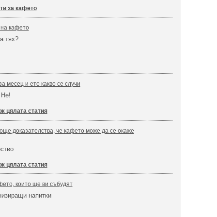
ти за кафето
 на кафето
а тях?
а месец и ето какво се случи
 Не!
ж цялата статия
още доказателства, че кафето може да се окаже
рство
ж цялата статия
фето, които ще ви събудят
низиращи напитки