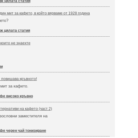
ж цялата статия
дин мит за кафето, в който вярваме от 1928 година
ето?
ж цялата статия
 които не знаехте
ни
 повишава кръвното!
мит за кафето.
фе високо кръвно
тернативи на кафето (част 2)
вословни заместителя на
фе черен чай тонизиране