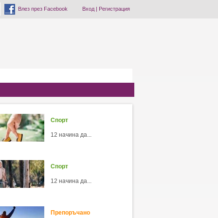
Влез през Facebook
Вход
|
Регистрация
Спорт
12 начина да...
Спорт
12 начина да...
Препоръчано