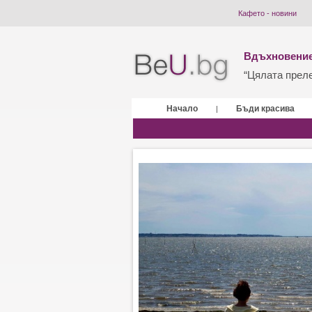
Кафето - новини
Вдъхновение
“Цялата прелес
Начало
Бъди красива
|