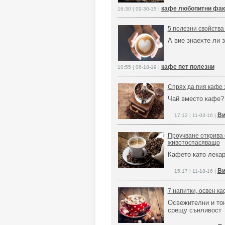
кафе любопитни фак
16:30 | 09-30-15 |
5 полезни свойства
А вие знаехте ли з
кафе пет полезни
10:55 | 06-18-19 |
Спрях да пия кафе з
Чай вместо кафе?
Ви
17:12 | 11-03-16 |
Проучване открива 
животоспасяващо
Кафето като лека
Ви
15:17 | 11-18-16 |
7 напитки, освен ка
Освежителни и то
срещу сънливост