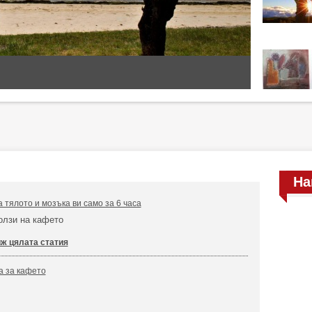
На
 тялото и мозъка ви само за 6 часа
олзи на кафето
ж цялата статия
а за кафето