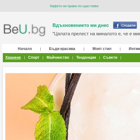
Кафето ни прави по-щастливи
Вдъхновението ми днес
“Цялата прелест на миналото е, че е мин
Начало
Бъди красива
Моят стил
Инти
|
|
|
Хранене
Спорт
Майчинство
Тенденции
Съвети
|
|
|
|
|