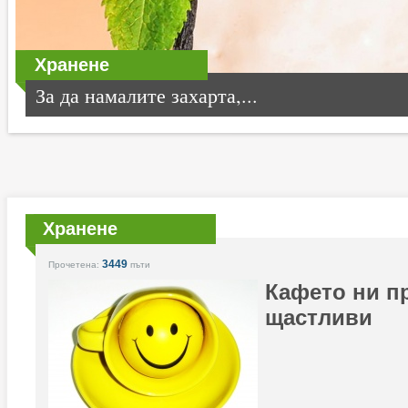
Хранене
За да намалите захарта,...
Хранене
3449
Прочетена:
пъти
Кафето ни п
щастливи