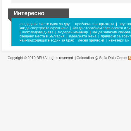
Интересно
създадени ли сте един за друг
|
проблеми във връзката
|
неусто
как да спортувате ефективно
|
как да отслабнем през есента и з
|
шоколадова диета
|
модерен маникюр
|
как да запазим любовт
свещени места в България
|
идеалната жена
|
прически за есен
най-подходящите зодии за брак
|
лесни прически
|
изневери ми
Copyright © 2010 BEU All rights reserved. |
Colocation @ Sofia Data Center