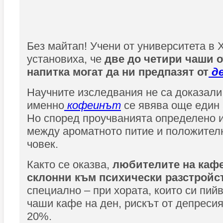
Без майтап! Учени от университета в 
установиха, че
две до четири чаши 
напитка могат да ни предпазят от
де
Научните изследвания не са доказали 
именно
кофеинът
се явява още един 
Но според проучванията определено 
между ароматното питие и положител
човек.
Както се оказва,
любителите на кафе
склонни към психически разстройс
специално – при хората, които си пий
чаши кафе на ден, рискът от депреси
20%.