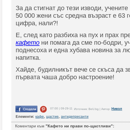
За да стигнат до тези изводи, ученит
50 000 жени със средна възраст е 63
цифра, нали?!
Е, след като разбиха на пух и прах пр
кафето
ни помага да сме по-бодри, у
поднесоха и една хубава новина за л
напитка.
Хайде, будилникът вече се скъса да з
първата чаша добро настроение!
07:00 | 09-29-11
Никол
Източник: BeU.bg | Автор:
Елементи:
кафе
,
щастие
,
антидепресанти
Коментари към
"Кафето ни прави по-щастливи":