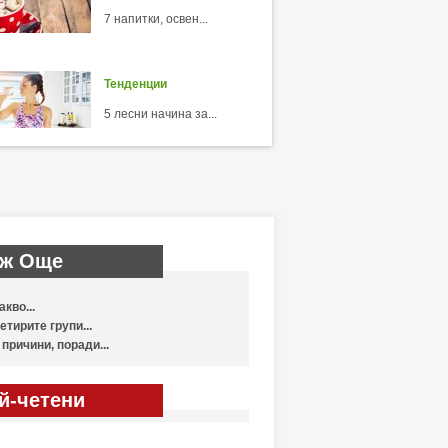
7 напитки, освен...
Тенденции
5 лесни начина за...
ж Още
акво...
етирите групи...
 причини, поради...
й-четени