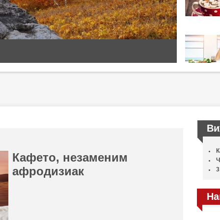
Ви
К
Кафето, незаменим
Ч
афродизиак
3
На