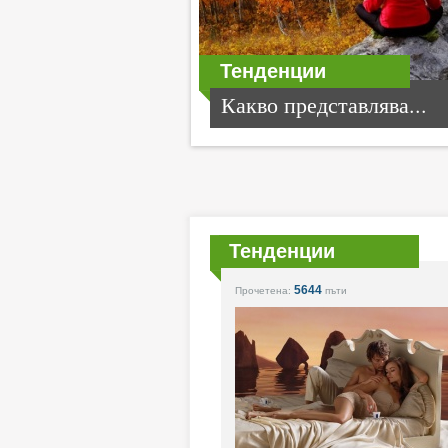
Тенденции
Какво представлява...
Тенденции
5644
Прочетена:
пъти