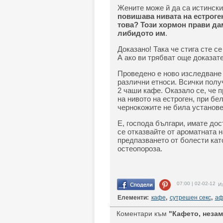
Жените може й да са истински
повишава нивата на естроген
това? Този хормон прави д
либидото им
.
Доказано! Така че стига сте 
А ако ви трябват още доказате
Проведено е ново изследване 
различни етноси. Всички полу
2 чаши кафе. Оказало се, че 
на нивото на естроген, при бе
чернокожите не била установ
Е, господа българи, имате до
се отказвайте от ароматната н
предпазването от болести кат
остеопороза.
07:00 | 02-02-12
Из
Елементи:
кафе
,
сутрешен секс
,
аф
Коментари към
"Кафето, незам