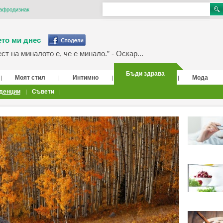
афродизиак
то ми днес
т на миналото е, че е минало.” - Оскар...
Бъди здрава
Моят стил
Интимно
Мода
|
|
|
|
денции
Съвети
|
|