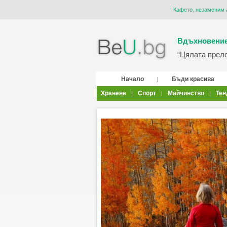
Кафето, незаменим 
Вдъхновение
“Цялата прелес
Начало
Бъди красива
|
Хранене
Спорт
Майчинство
Тен
|
|
|