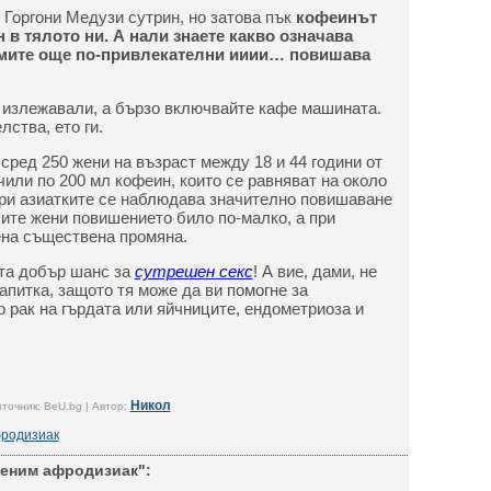
 Горгони Медузи сутрин, но затова пък
кофеинът
 в тялото ни. А нали знаете какво означава
амите още по-привлекателни ииии… повишава
се излежавали, а бързо включвайте кафе машината.
лства, ето ги.
сред 250 жени на възраст между 18 и 44 години от
чили по 200 мл кофеин, които се равняват на около
при азиатките се наблюдава значително повишаване
лите жени повишението било по-малко, а при
ена съществена промяна.
ста добър шанс за
сутрешен секс
! А вие, дами, не
апитка, защото тя може да ви помогне за
о рак на гърдата или яйчниците, ендометриоза и
Никол
точник: BeU.bg | Автор:
родизиак
еним афродизиак":