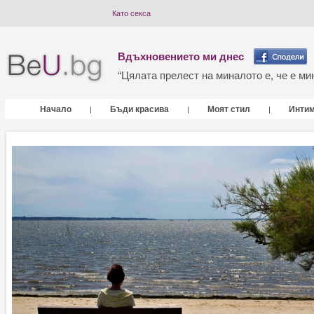
Като секса
Вдъхновението ми днес
“Цялата прелест на миналото е, че е мин
Начало
Бъди красива
Моят стил
Инти
|
|
|