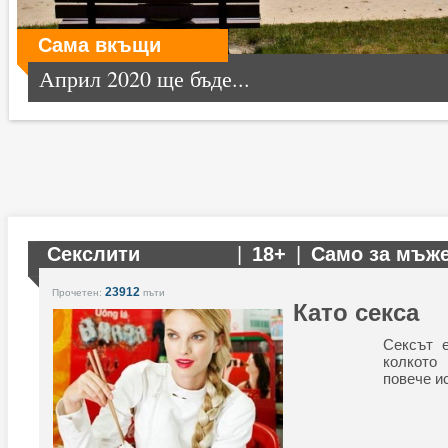
Сама вкъщи
Април 2020 ще бъде...
Секслити
|
18+
|
Само за мъж
23912
Прочетен:
пъти
Като секса
Сексът е
колкото
повече и