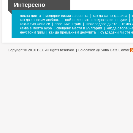
Интересно
лесна диета
|
модерни визии за есента
|
как да си по-красива
|
как да запазим любовта
|
най-полезните плодове и зеленчуци
|
какъв тип жена си
|
празничен грим
|
шоколадова диета
|
какво 
каква е моята аура
|
свещени места в България
|
как да отслабн
неустоим грим
|
как да премахнем целулита
|
създадени ли сте е
Copyright © 2010 BEU All rights reserved. |
Colocation @ Sofia Data Center