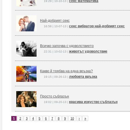
секс математика
19:29 | 10-10-13 |
Най-добрият секс
секс вибратор най-добрият секс
16:58 | 10-07-13 |
Всичко започва с удоволствието
животът удоволствие
22:31 | 10-02-13 |
Какво й трябва на една връзка?
любовта връзка
19:15 | 09-26-13 |
Просто съблазън
красива изкуство съблазън
19:02 | 09-20-13 |
1
2
3
4
5
6
7
8
9
10
›
»