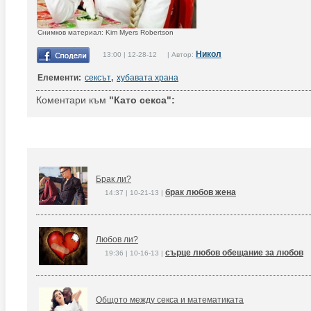
Снимков материал: Kim Myers Robertson
Никол
13:00 | 12-28-12 | Автор:
Елементи:
сексът
,
хубавата храна
Коментари към
"Като секса":
Брак ли?
брак любов жена
14:37 | 10-21-13 |
Любов ли?
сърце любов обещание за любов
19:36 | 10-16-13 |
Общото между секса и математиката