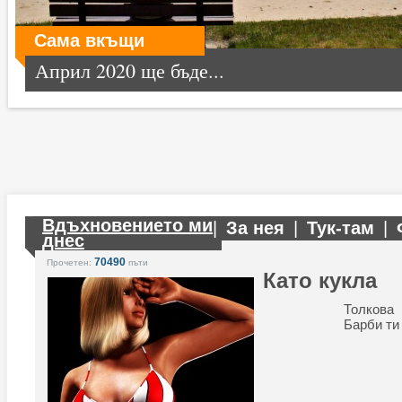
Сама вкъщи
Април 2020 ще бъде...
Вдъхновението ми
|
За нея
|
Тук-там
|
днес
70490
Прочетен:
пъти
Като кукла
Толков
Барби ти