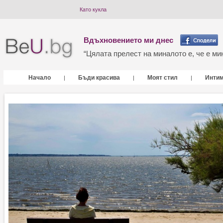
Като кукла
Вдъхновението ми днес
“Цялата прелест на миналото е, че е мин
Начало
Бъди красива
Моят стил
Инти
|
|
|