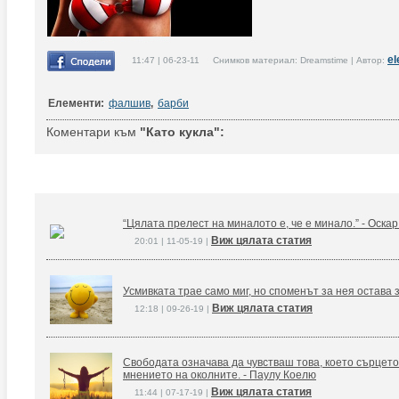
el
11:47 | 06-23-11 Снимков материал: Dreamstime | Автор:
Елементи:
фалшив
,
барби
Коментари към
"Като кукла":
“Цялата прелест на миналото е, че е минало.” - Оска
Виж цялата статия
20:01 | 11-05-19 |
Усмивката трае само миг, но споменът за нея остава 
Виж цялата статия
12:18 | 09-26-19 |
Свободата означава да чувстваш това, което сърцето
мнението на околните. - Паулу Коелю
Виж цялата статия
11:44 | 07-17-19 |