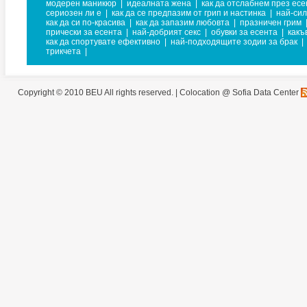
модерен маникюр
|
идеалната жена
|
как да отслабнем през есе
сериозен ли е
|
как да се предпазим от грип и настинка
|
най-си
как да си по-красива
|
как да запазим любовта
|
празничен грим
прически за есента
|
най-добрият секс
|
обувки за есента
|
какъ
как да спортувате ефективно
|
най-подходящите зодии за брак
|
трикчета
|
Copyright © 2010 BEU All rights reserved. |
Colocation @ Sofia Data Center