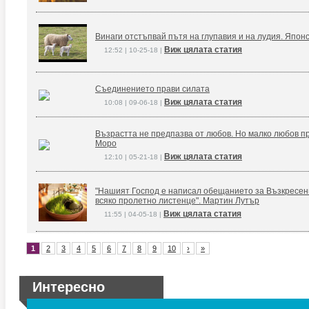
Винаги отстъпвай пътя на глупавия и на лудия. Япон
Виж цялата статия
12:52 | 10-25-18 |
Съединението прави силата
Виж цялата статия
10:08 | 09-06-18 |
Възрастта не предпазва от любов. Но малко любов п
Моро
Виж цялата статия
12:10 | 05-21-18 |
"Нашият Господ е написал обещанието за Възкресение
всяко пролетно листенце". Мартин Лутър
Виж цялата статия
11:55 | 04-05-18 |
1
2
3
4
5
6
7
8
9
10
›
»
Интересно