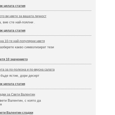
ж цялата статия
ото ви цвете за вашата личност
, вие сте най-лоялни .
ж цялата статия
 на 10-те най-популярни цветя
разберете какво символизират тези
етя 10 значението
та за по-полезна и по-вкусна салата
бъде ястие, дори десерт
ж цялата статия
дки за Свети Валентин
вети Валентин, с която да
я
ети Валентин сладки