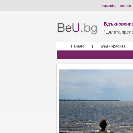
Карамфил - новини
Вдъхновение
“Цялата прелес
Начало
Бъди красива
|