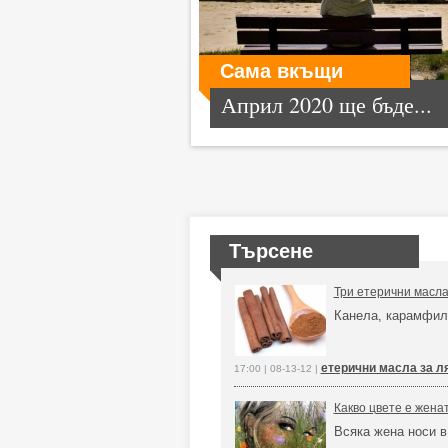
Сама вкъщи
Април 2020 ще бъде...
Търсене
Три етерични масла
Канела, карамфил 
етерични масла за л
17:00 | 08-13-12 |
Какво цвете е жена
Всяка жена носи в