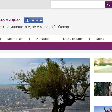
то ми днес
т на миналото е, че е минало.” - Оскар...
Моят стил
Интимно
Бъди здрава
Мода
|
|
|
|