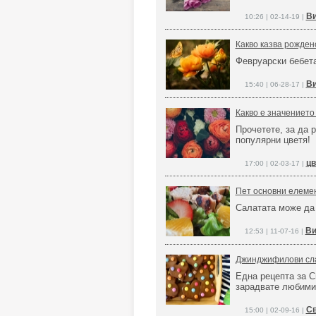
Ви
10:26 | 02-14-19 |
Какво казва рожден
Февруарски бебета
Ви
15:40 | 06-28-17 |
Какво е значението
Прочетете, за да 
популярни цветя!
цв
17:00 | 02-03-17 |
Пет основни елемен
Салатата може да 
Ви
12:53 | 11-07-16 |
Джинджифилови сла
Една рецепта за С
зарадвате любими
Св
15:00 | 02-09-16 |