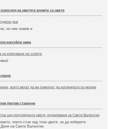
 хороскоп на цветята жените са цветя
студени дни
че, но ние знаем и
пли коктейли зима
а за избелване на зъбите
ивка!
елване
реене, които могат да ви помогнат да изглеждате по-млади
лки против стареене
стои зад популярните цветя, подарявани за Свети Валентин
ието, което стои зад тези цветя, за да изберете
 Деня на Свети Валентин