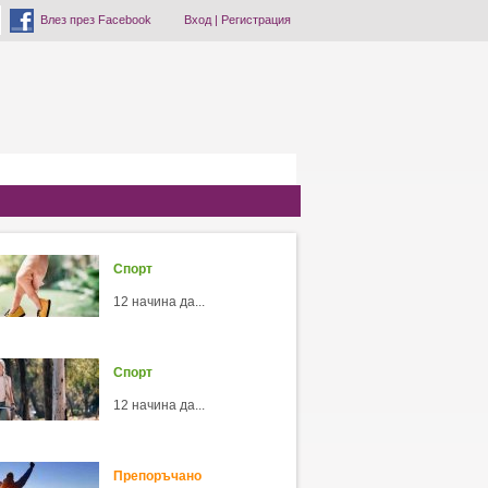
Влез през Facebook
Вход
|
Регистрация
Спорт
12 начина да...
Спорт
12 начина да...
Препоръчано