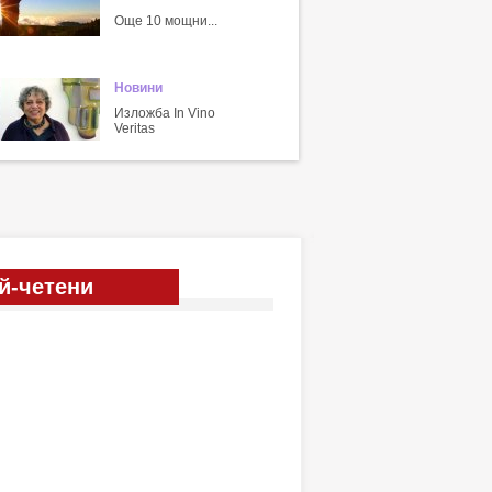
Още 10 мощни...
Новини
Изложба In Vino
Veritas
й-четени