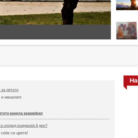
На
 за лятото
и евкалипт.
ятото канела карамфил
та според рождения й ден?
 себе си цвете!