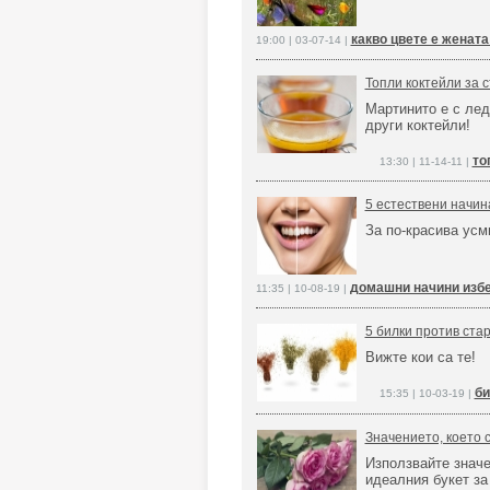
какво цвете е жената
19:00 | 03-07-14 |
Топли коктейли за 
Мартинито е с лед
други коктейли!
то
13:30 | 11-14-11 |
5 естествени начин
За по-красива усм
домашни начини изб
11:35 | 10-08-19 |
5 билки против ста
Вижте кои са те!
би
15:35 | 10-03-19 |
Значението, което 
Използвайте значен
идеалния букет за