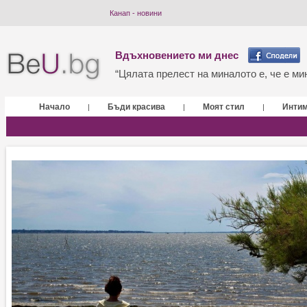
Канап - новини
Вдъхновението ми днес
“Цялата прелест на миналото е, че е мин
Начало
Бъди красива
Моят стил
Инти
|
|
|