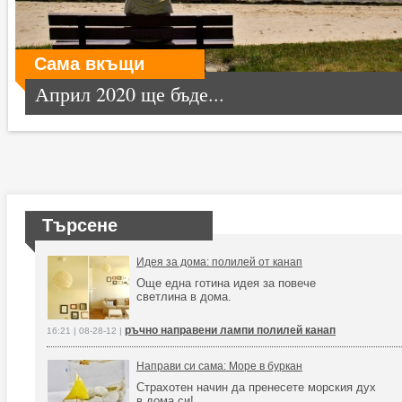
Сама вкъщи
Април 2020 ще бъде...
Търсене
Идея за дома: полилей от канап
Още една готина идея за повече
светлина в дома.
ръчно направени лампи полилей канап
16:21 | 08-28-12 |
Направи си сама: Море в буркан
Страхотен начин да пренесете морския дух
в дома си!