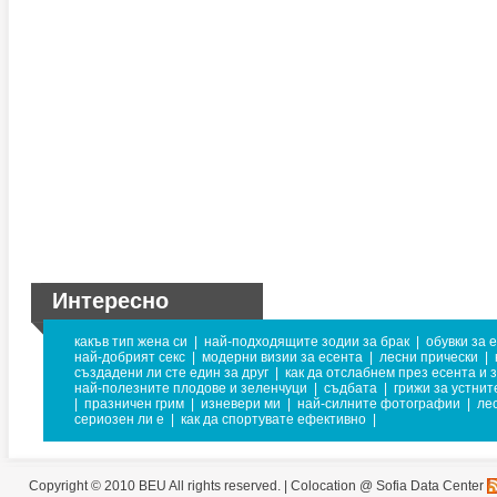
Интересно
какъв тип жена си
|
най-подходящите зодии за брак
|
обувки за 
най-добрият секс
|
модерни визии за есента
|
лесни прически
|
създадени ли сте един за друг
|
как да отслабнем през есента и 
най-полезните плодове и зеленчуци
|
съдбата
|
грижи за устнит
|
празничен грим
|
изневери ми
|
най-силните фотографии
|
ле
сериозен ли е
|
как да спортувате ефективно
|
Copyright © 2010 BEU All rights reserved. |
Colocation @ Sofia Data Center