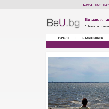
Камерън диас - нов
Вдъхновение
“Цялата прелес
Начало
Бъди красива
|