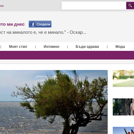
ини
то ми днес
т на миналото е, че е минало.” - Оскар...
Моят стил
Интимно
Бъди здрава
Мода
|
|
|
|