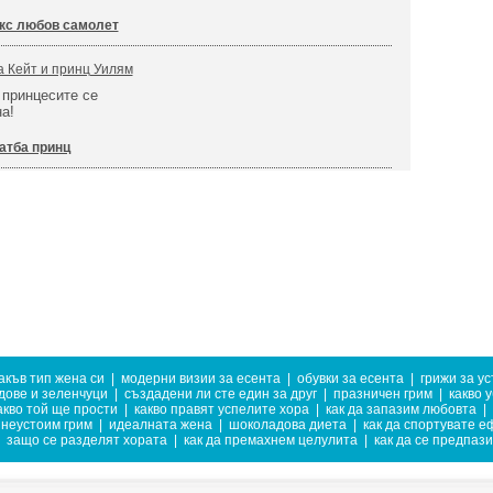
кс любов самолет
а Кейт и принц Уилям
 принцесите се
а!
атба принц
акъв тип жена си
|
модерни визии за есента
|
обувки за есента
|
грижи за у
дове и зеленчуци
|
създадени ли сте един за друг
|
празничен грим
|
какво 
акво той ще прости
|
какво правят успелите хора
|
как да запазим любовта
|
неустоим грим
|
идеалната жена
|
шоколадова диета
|
как да спортувате е
защо се разделят хората
|
как да премахнем целулита
|
как да се предпази