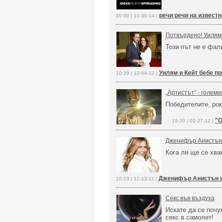
речи речи на извест
20:00 | 10-30-14 |
Потвърдено! Уилям 
Този път не е фал
Уилям и Кейт бебе п
10:39 | 12-04-12 |
„Артистът” - големи
Победителите, ро
"О
19:30 | 02-27-12 |
Дженифър Анистън д
Кога ли ще се хва
Дженифър Анистън н
10:23 | 12-13-11 |
Секс във въздуха
Искате да се почу
секс в самолет!