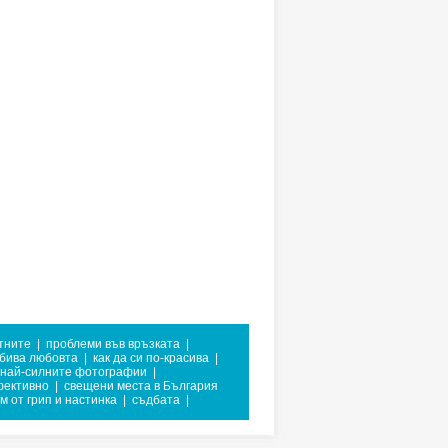
стните
|
проблеми във връзката
|
убива любовта
|
как да си по-красива
|
най-силните фотографии
|
фективно
|
свещени места в България
м от грип и настинка
|
съдбата
|