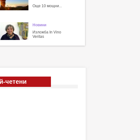
Още 10 мощни...
Новини
Изложба In Vino
Veritas
й-четени