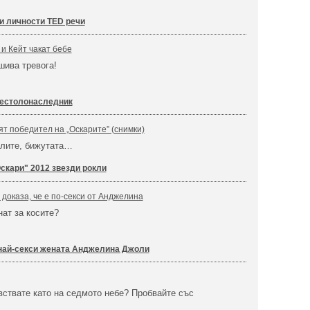
ни личности TED речи
и Кейт чакат бебе
шива тревога!
рестолонаследник
ят победител на „Оскарите” (снимки)
клите, бижутата…
скари" 2012 звезди рокли
оказа, че е по-секси от Анджелина
нат за косите?
ай-секси жената Анджелина Джоли
вствате като на седмото небе? Пробвайте със