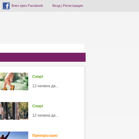
Влез през Facebook
Вход
|
Регистрация
Спорт
12 начина да...
Спорт
12 начина да...
Препоръчано