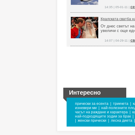
се
14:35 | 05-01-11 |
Кралската сватба н
От днес светът на
увеличи с още едн
св
14:07 | 04-29-11 |
Интересно
прически за есента
|
трикчета
|
к
изневери ми
|
най-полезните пло
часът на раждане и характера
|
к
най-подходящите зодии за брак
|
|
женски прически
|
лесна диета
|