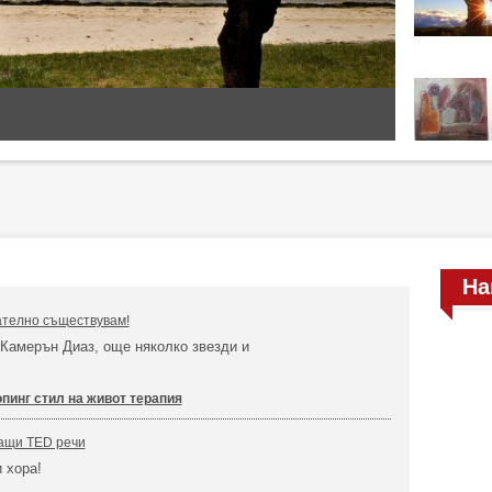
На
ателно съществувам!
 Камерън Диаз, още няколко звезди и
пинг стил на живот терапия
ващи TED речи
 хора!