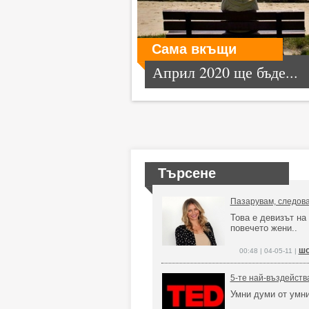
Сама вкъщи
Април 2020 ще бъде...
Търсене
Пазарувам, следов
Това е девизът на
повечето жени..
шо
00:48 | 04-05-11 |
5-те най-въздейст
Умни думи от умни