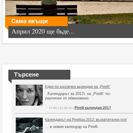
Сама вкъщи
Април 2020 ще бъде...
Търсене
Един по-различен календар на „Pirelli“
Календарът за 2017г. на „Pirelli“ по-
различен от обикновено.
Pirelli календар 2017
17:00 | 11-30-16 |
Календарът на Pirelliза 2012: възхитително гол!
... в новия календар на Pirelli.