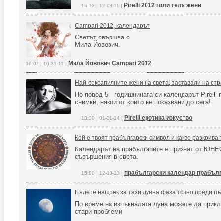
Pirelli 2012 голи тела жени
16:13 | 12-08-11 |
Сampari 2012, календарът
Светът свършва с
Мила Йовович.
Мила Йовович Campari 2012
16:07 | 10-31-11 |
Най-сексапилните жени на света, заставали на стра
По повод 5—годишнината си календарът Pirelli 
снимки, някои от които не показвани до сега!
Pirelli еротика изкуство
13:30 | 01-31-14 |
Кой е твоят прабългарски символ и какво разкрива 
Календарът на прабългарите е признат от ЮНЕ
съвършения в света.
прабългарски календар прабълг
15:00 | 12-10-13 |
Бъдете нащрек за тази лунна фаза точно преди п
По време на изпъкналата луна можете да прик
стари проблеми