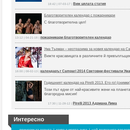
Виж цялата статия
18:42 | 07-03-17 |
Благотворителен календар с пожарникари
С благотворителна цел!
пожарникари благотворителен календар
13:12 | 04-21-16 |
Ума Търман – неотразима за новия календар на Ca
Вижте красавицата в различните й превъплъще
календарът Campari 2014 Световни фестивали Ум
16:00 | 08-02-13 |
Годишният календар на Pirelli 2013. Ето го! (снимки
Този път едни от най-красивите жени на планет
благородна мисия!
Pirelli 2013 Адриана Лима
17:30 | 11-28-12 |
Интересно