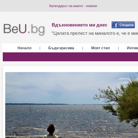
Календарът на маите - новини
Вдъхновението ми днес
“Цялата прелест на миналото е, че е мин
Начало
Бъди красива
Моят стил
Инти
|
|
|