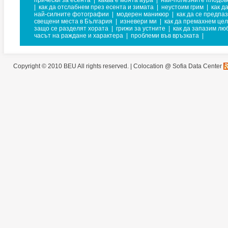
прически за есента
|
каква е моята аура
|
най-полезните плодов
|
как да отслабнем през есента и зимата
|
неустоим грим
|
как д
най-силните фотографии
|
модерен маникюр
|
как да се предпаз
свещени места в България
|
изневери ми
|
как да премахнем це
защо се разделят хората
|
грижи за устните
|
как да запазим лю
часът на раждане и характера
|
проблеми във връзката
|
Copyright © 2010 BEU All rights reserved. |
Colocation @ Sofia Data Center