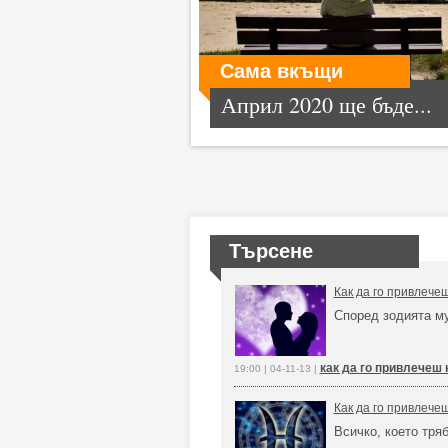
Сама вкъщи
Април 2020 ще бъде...
Търсене
Как да го привлече
Според зодията м
как да го привлечеш 
19:00 | 04-11-13 |
Как да го привлече
Всичко, което тря