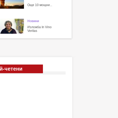
Още 10 мощни...
Новини
Изложба In Vino
Veritas
й-четени