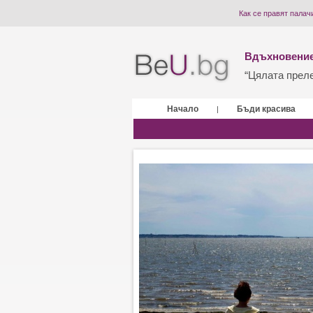
Как се правят палач
Вдъхновение
“Цялата прелес
Начало
Бъди красива
|