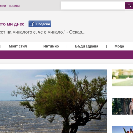
инки - новини
то ми днес
т на миналото е, че е минало.” - Оскар...
Моят стил
Интимно
Бъди здрава
Мода
|
|
|
|