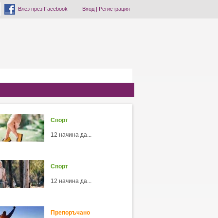
Влез през Facebook
Вход
|
Регистрация
Спорт
12 начина да...
Спорт
12 начина да...
Препоръчано