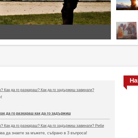
На
ш? Как да го разкараш? Как да го задържиш завинаги?
у!
как да го разкараш как да го задържиш
ш? Как да го разкараш? Как да го задържиш завинаги? Риби
бва да знаете за мъжете, събрано в 3 въпроса!