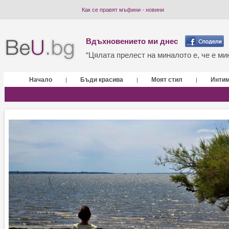
Как се правят мъфини - новини
Вдъхновението ми днес
“Цялата прелест на миналото е, че е мин
Начало
Бъди красива
Моят стил
Инти
|
|
|