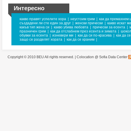
Интересно
какво правят успелите хора
|
неустоим грим
|
как да премахнем 
създадени ли сте един за друг
|
женски прически
|
какво искат ж
какъв тип жена си
|
какво убива любовта
|
прически за есента
|
празничен грим
|
как да отслабнем през есента и зимата
|
шокол
обувки за есента
|
изневери ми
|
как да си по-красива
|
как да с
защо се разделят хората
|
как да се храним
|
Copyright © 2010 BEU All rights reserved. |
Colocation @ Sofia Data Center