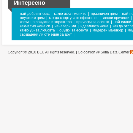
Интересно
най-добрият секс
|
какво искат жените
|
празничен грим
|
най-п
неустоим грим
|
как да спортувате ефективно
|
лесни прически
|
часът на раждане и характера
|
прически за есента
|
най-силни
какъв тип жена си
|
изневери ми
|
идеалната жена
|
как да отсл
какво убива любовта
|
обувки за есента
|
модерен маникюр
|
мо
създадени ли сте един за друг
|
Copyright © 2010 BEU All rights reserved. |
Colocation @ Sofia Data Center