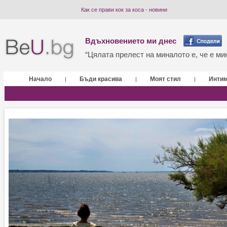
Как се прави кок за коса - новини
Вдъхновението ми днес
“Цялата прелест на миналото е, че е мин
Начало
Бъди красива
Моят стил
Инти
|
|
|