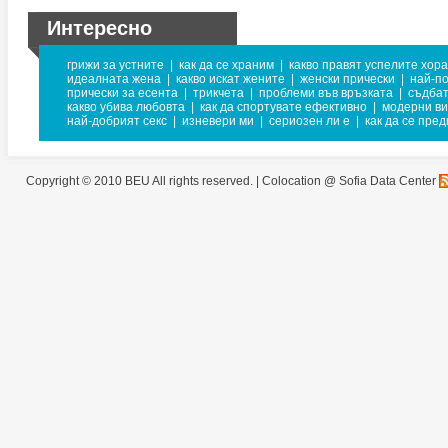
Интересно
грижи за устните
|
как да се храним
|
какво правят успелите хора
идеалната жена
|
какво искат жените
|
женски прически
|
най-п
прически за есента
|
трикчета
|
проблеми във връзката
|
съдба
какво убива любовта
|
как да спортувате ефективно
|
модерни ви
най-добрият секс
|
изневери ми
|
сериозен ли е
|
как да се пред
Copyright © 2010 BEU All rights reserved. |
Colocation @ Sofia Data Center