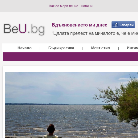
Как се мери пенис - новини
Вдъхновението ми днес
“Цялата прелест на миналото е, че е мин
Начало
Бъди красива
Моят стил
Инти
|
|
|