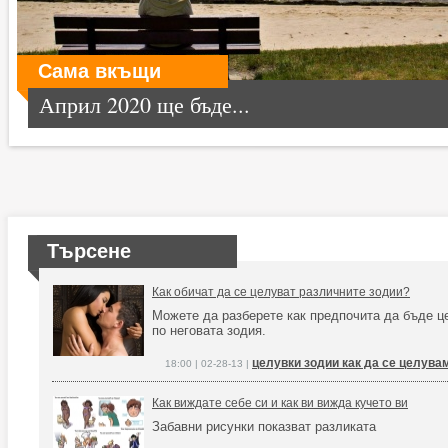
Сама вкъщи
Април 2020 ще бъде...
Търсене
Как обичат да се целуват различните зодии?
Можете да разберете как предпочита да бъде ц
по неговата зодия.
целувки зодии как да се целува
18:00 | 02-28-13 |
Как виждате себе си и как ви вижда кучето ви
Забавни рисунки показват разликата