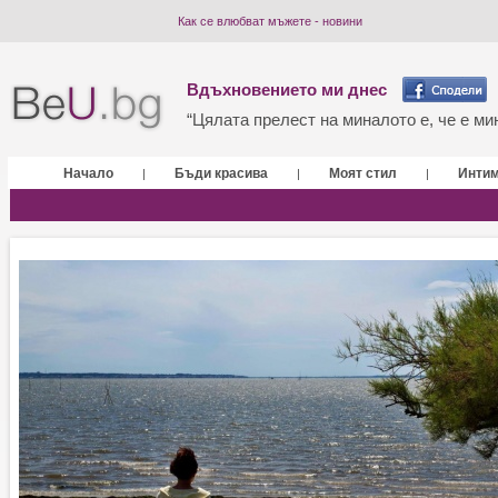
Как се влюбват мъжете - новини
Вдъхновението ми днес
“Цялата прелест на миналото е, че е мин
Начало
Бъди красива
Моят стил
Инти
|
|
|