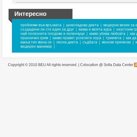
Интересно
проблеми във връзката
|
шоколадова диета
|
модерни визии за 
създадени ли сте един за друг
|
каква е моята аура
|
неустоим г
най-полезните плодове и зеленчуци
|
какво убива любовта
|
как
празничен грим
|
какво правят успелите хора
|
трикчета
|
как д
какъв тип жена си
|
лесна диета
|
съдбата
|
женски прически
|
модерен маникюр
|
Copyright © 2010 BEU All rights reserved. |
Colocation @ Sofia Data Center