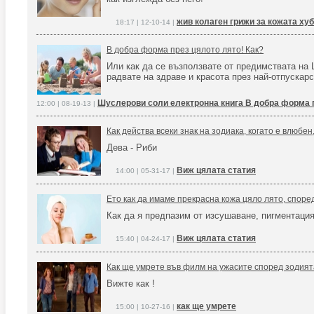
жив колаген грижи за кожата ху
18:17 | 12-10-14 |
В добра форма през цялото лято! Как?
Или как да се възползвате от предимствата на 
радвате на здраве и красота през най-отпускарс
Шуслерови соли електронна книга В добра форма 
12:00 | 08-19-13 |
Как действа всеки знак на зодиака, когато е влюбен, 
Дева - Риби
Виж цялата статия
14:00 | 05-31-17 |
Ето как да имаме прекрасна кожа цяло лято, спор
Как да я предпазим от изсушаване, пигментация 
Виж цялата статия
15:40 | 04-24-17 |
Как ще умрете във филм на ужасите според зодият
Вижте как !
как ще умрете
15:00 | 10-27-16 |