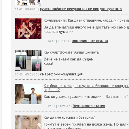
кучета забавни рисунки как ни виждат кучетата
14:41 | 03-10-16 |
Комплименти: Как да ги отправяме, как да ги прием
За да впечатлиш някого не е достатъчно само 
красиви думички!
комплименти свалка
14:15 | 05-11-12 |
Как смартфоните убиват...живота
Вече не знаем как да бъдем
хора!
смартфони комуникация
20:43 | 05-01-15 |
Как бихте искали да се чувства бившият ви след ра
ви, Част 2
Как се държат различните зодии с бившите си?
Виж цялата статия
12:57 | 04-21-17 |
Как да сме красиви и без грим?
Гримът е верен приятел на всяка жена. Но дали 
как изглежда без него!