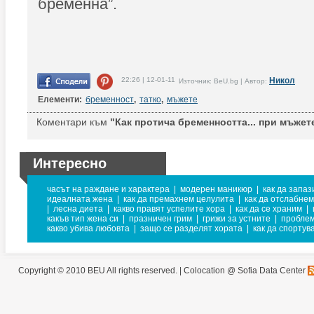
бременна”.
22:26 | 12-01-11
Никол
Източник: BeU.bg | Автор:
Елементи:
бременност
,
татко
,
мъжете
Коментари към
"Как протича бременността... при мъжет
Интересно
часът на раждане и характера
|
модерен маникюр
|
как да запа
идеалната жена
|
как да премахнем целулита
|
как да отслабнем
|
лесна диета
|
какво правят успелите хора
|
как да се храним
|
какъв тип жена си
|
празничен грим
|
грижи за устните
|
проблем
какво убива любовта
|
защо се разделят хората
|
как да спортув
Copyright © 2010 BEU All rights reserved. |
Colocation @ Sofia Data Center