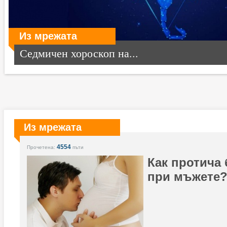
Из мрежата
Седмичен хороскоп на...
Из мрежата
4554
Прочетена:
пъти
Как протича 
при мъжете