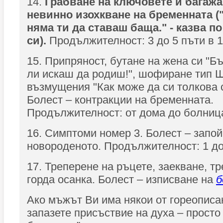
14.
Грабване на ключовете и багажа
невинно изохкване на бременната ("
няма ти да ставаш баща." - казва по
си).
Продължителност: 3 до 5 пъти в 
15. Припряност, бутане на жена си "Бъ
ли искаш да родиш!", шофиране тип 
възмущения "Как може да си толкова с
Болест – контракции на бременната.
Продължителност: от дома до болниц
16. Симптоми номер 3. Болест – запой
новороденото. Продължителност: 1 до
17. Треперене на ръцете, заекване, тр
горда осанка. Болест – изписване на
б
Ако мъжът Ви има някои от гореописа
запазете присъствие на духа – просто