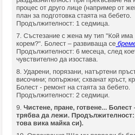
процес от друго лице (например от же
план за подготовка стаята на бебето.
Продължителност: 1 седмица.
7. Състезание с жена му тип "Кой има
корем?". Болест – развиваща се
брем
Продължителност: 6 месеца, след кое
чувствително да изостава.
8. Ударени, порязани, натъртени пръс
височини; попържни; схванат кръст, кр
Болест - ремонт на стаята за бебето.
Продължителност: 2 седмици.
9.
Чистене, пране, готвене... Болест
трябва да лежи. Продължителност: 
това вика майка си).