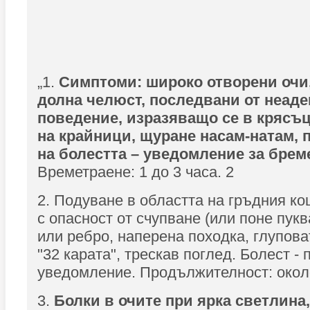
„1.
Симптоми: широко отворени очи
долна челюст, последвани от неаде
поведение, изразяващо се в крясъц
на крайници, щуране насам-натам, 
на болестта – уведомление за брем
Времетраене: 1 до 3 часа. 2
2. Подуване в областта на гръдния кош
с опасност от счупване (или поне пук
или ребро, наперена походка, глупова
"32 карата", трескав поглед. Болест -
уведомление. Продължителност: окол
3.
Болки в очите при ярка светлина,