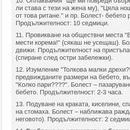
10. Оплаквания "Ще ми повреди бъбре
ли става с тези на жена му), "Цяла н
от това ритане." и пр. Болест- бебето 
Продължителност: 10 седмици.
11. Провикване на обществни места "В
мести корема!" (сякаш не усещаш). Бо
движи. Продължителност на пристъпа:
(спиране след остри забележки).
12. Изумление "Толкова малки дрехи?!
предвижданите размери на бебето, в
"Колко пари????". Болест – пазаруван
бебето. Продължителност: 2-3 часа.
13. Подуване на краката, киселини, с
на стомаха. Болест – наближава ражд
неговото). Продължителност: 2 седми