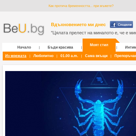
Как протича бременността... при мъжете?
Вдъхновението ми днес
“Цялата прелест на миналото е, че е мин
Моят стил
Начало
Бъди красива
Инти
|
|
|
Из мрежата
Любопитно
01.00 a.m.
Сама вкъщи
Препоръча
|
|
|
|