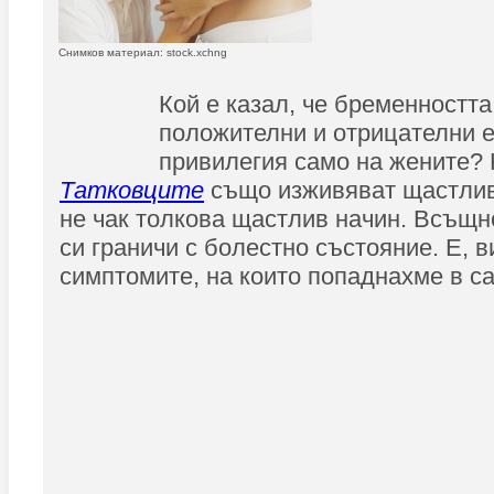
Снимков материал: stock.xchng
Кой е казал, че бременността,
положителни и отрицателни е
привилегия само на жените? Н
Татковците
също изживяват щастлив
не чак толкова щастлив начин. Всъщно
си граничи с болестно състояние. Е, в
симптомите, на които попаднахме в са