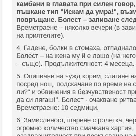
камбани в главата при силен говор,
пъшкане тип "Искам да умра!", въз
повръщане. Болест – запиване сле
Времетраене – няколко вечери (в зави
на приятелите).
4. Гадене, болки в стомаха, отпаднало
Болест – на жена му й е лошо (на нег
– също). Продължителност: 4 месеца.
5. Опипване на чужд корем, слагане н
посред нощ, подскачане по време на с
ли?" и обвинения в безчувственост пр
да си лягаш!". Болест - очакване ритв
Времетраене: 10 седмици.
6. Замисленост, шарене с ролетка, чер
огромно количество смачкана хартия,
раздразнителност при прекъсване на