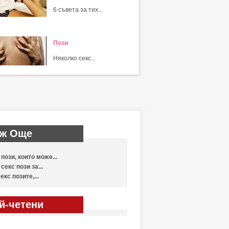
6 съвета за тих...
Пози
Няколко секс...
ж Още
 пози, които може...
 секс пози за...
екс позите,...
й-четени