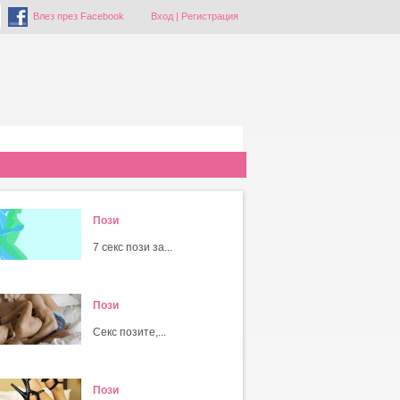
Влез през Facebook
Вход
|
Регистрация
Пози
7 секс пози за...
Пози
Секс позите,...
Пози