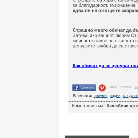
за благодарност, възхищение,
едва ли някога ще ги забрав
Страшно много обичат да бъд
Затова, ако вашият любим Стр
мляснете нежно по ъгълчето на
целувките трябва да са страст
Как обичат да се целуват ос
18:48 | 02-28-13
Из
Елементи:
целувки
,
зодии
,
как да с
Коментари към
"Как обича да 