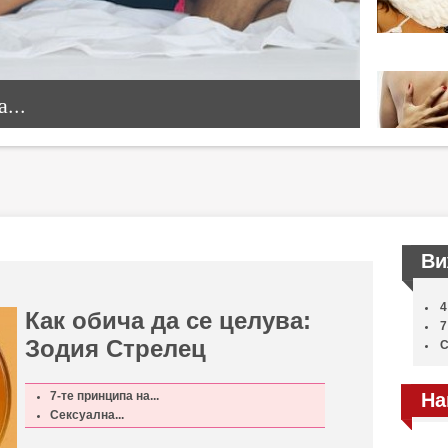
...
Ви
4
Как обича да се целува:
7
Зодия Стрелец
С
7-те принципа на...
На
Сексуална...