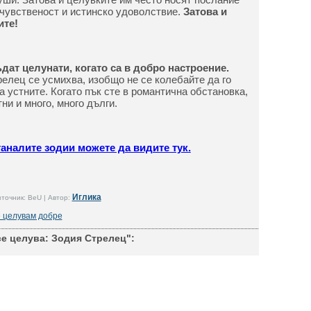
 чувственост и истинско удоволствие.
Затова и
ите!
ат целунати, когато са в добро настроение.
елец се усмихва, изобщо не се колебайте да го
 устните. Когато пък сте в романтична обстановка,
ни и много, много дълги.
таналите зодии можете да видите тук.
Иглика
точник: BeU | Автор:
е целувам добре
се целува: Зодия Стрелец":