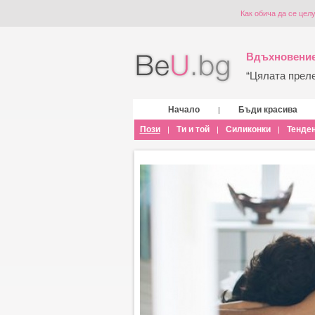
Как обича да се цел
Вдъхновение
“Цялата прелес
Начало
Бъди красива
|
Пози
Ти и той
Силиконки
Тенде
|
|
|