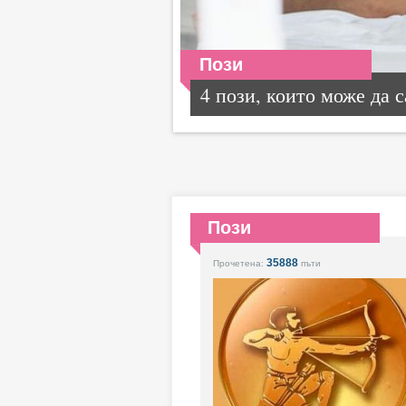
Пози
4 пози, които може да са
Пози
35888
Прочетена:
пъти