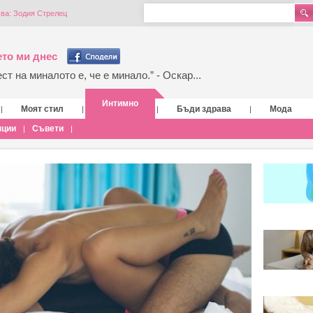
ува: Зодия Стрелец
то ми днес
т на миналото е, че е минало.” - Оскар...
Интимно
Моят стил
Бъди здрава
Мода
|
|
|
|
нции
Съвети
|
|