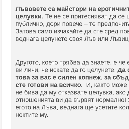
Лъвовете са майстори на еротичнит
целувки.
Те не се притесняват да се 
публично, дори повече – те предпочит
Затова само изчакайте да сте сред по
веднага целунете своя Лъв или Лъвиц
Другото, което трябва да знаете, е че
ви личи, че искате да го целунете.
Да 
това за вас е силен копнеж, за сбъ
сте готови на всичко.
И, както може 
не бива да му отказвате целувка, ако
отношенията ви да вървят нормално! 
егото на Лъва, веднага ще усетите кол
ноктите му.