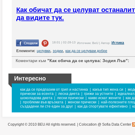
Как обичат да се целуват останали
да видите тук.
18:01 | 02-28-13
Иглика
Източник: BeU | Автор:
Елементи:
целувки
,
зодии
,
как да се целувам добре
Коментари към
"Как обича да се целува: Зодия Лъв":
Интересно
как да се предпазим от грип и настинка
|
какъв тип жена си
|
мод
прически за есента
|
лесна диета
|
грижи за устните
|
идеалнат
шоколадова диета
|
лесни прически
|
какво искат жените
|
как д
|
проблеми във връзката
|
женски прически
|
най-полезните пло
създадени ли сте един за друг
|
как да спортувате ефективно
|
к
Copyright © 2010 BEU All rights reserved. |
Colocation @ Sofia Data Center