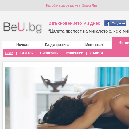
Как обича да се целува: Зодия Лъв
Вдъхновението ми днес
“Цялата прелест на миналото е, че е мин
Инти
Начало
Бъди красива
Моят стил
|
|
|
Пози
Ти и той
Силиконки
Тенденции
Съвети
|
|
|
|
|