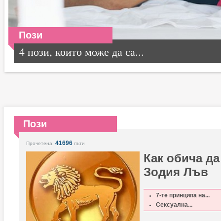
Пози
4 пози, които може да са...
Пози
41696
Прочетена:
пъти
Как обича да
Зодия Лъв
7-те принципа на...
Сексуална...