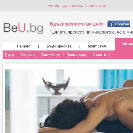
Как обича да се целува: Зодия Козирог
Вдъхновението ми днес
“Цялата прелест на миналото е, че е мин
Инти
Начало
Бъди красива
Моят стил
|
|
|
Пози
Ти и той
Силиконки
Тенденции
Съвети
|
|
|
|
|