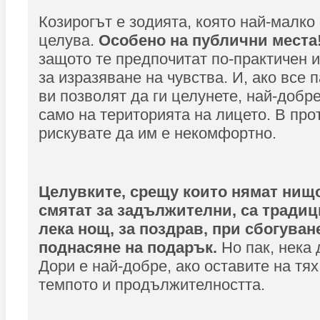
Козирогът е зодията, която най-малко
целува.
Особено на публични места
защото те предпочитат по-практичен 
за изразяване на чувства. И, ако все п
ви позволят да ги целунете, най-добре
само на територията на лицето. В про
рискувате да им е некомфортно.
Целувките, срещу които нямат нищо
смятат за задължителни, са традиц
лека нощ, за поздрав, при сбогуван
поднасяне на подарък.
Но пак, нека 
Дори е най-добре, ако оставите на тях
темпото и продължителността.