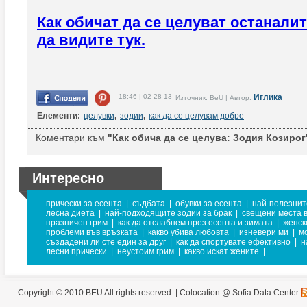
Как обичат да се целуват останали
да видите тук.
18:46 | 02-28-13
Иглика
Източник: BeU | Автор:
Елементи:
целувки
,
зодии
,
как да се целувам добре
Коментари към
"Как обича да се целува: Зодия Козирог
Интересно
прически за есента
|
съдбата
|
обувки за есента
|
най-полезнит
лесна диета
|
най-подходящите зодии за брак
|
свещени места 
празничен грим
|
как да отслабнем през есента и зимата
|
женск
проблеми във връзката
|
какво убива любовта
|
изневери ми
|
м
създадени ли сте един за друг
|
как да спортувате ефективно
|
н
лесни прически
|
неустоим грим
|
какво искат жените
|
Copyright © 2010 BEU All rights reserved. |
Colocation @ Sofia Data Center