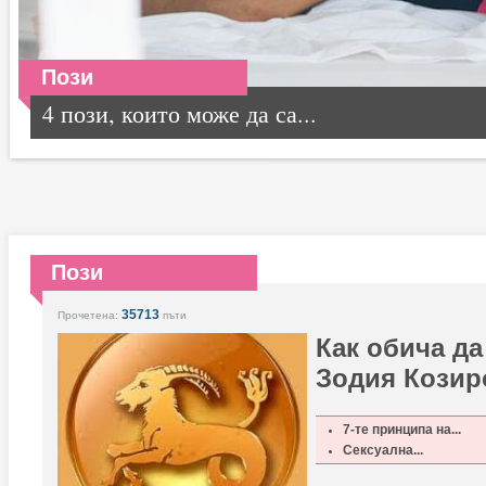
Пози
4 пози, които може да са...
Пози
35713
Прочетена:
пъти
Как обича да
Зодия Козир
7-те принципа на...
Сексуална...