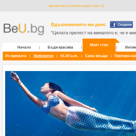
Как мислят успелите хора? (част 2)
Вдъхновението ми днес
“Цялата прелест на миналото е, че е мин
Моят стил
Начало
Бъди красива
Инти
|
|
|
Из мрежата
Любопитно
01.00 a.m.
Сама вкъщи
Препоръча
|
|
|
|