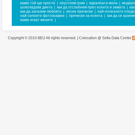
какво той ще прости
|
неустоим грим
|
идеалната жена
|
модерн
шоколадова диета
|
как да отслабнем през есента и зимата
|
ка
как да запазим любовта
|
лесни прически
|
най-полезните плодо
най-силните фотографии
|
прически за есента
|
как да се храни
какво искат жените
|
Copyright © 2010 BEU All rights reserved. |
Colocation @ Sofia Data Center