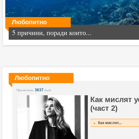
Любопитно
5 причини, поради които...
Любопитно
3637
Прочетена:
пъти
Как мислят у
(част 2)
Как мислят...