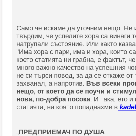
Само че искаме да уточним нещо. Не 
твърдим, че успелите хора са винаги т
натрупали състояние. Или както казв
"Има хора с пари, има и хора, които са
което статията ни грабна, е фактът, ч
много важно качество на успешния чове
не си търси повод, за да се откаже от 
захванал, а напротив.
Във всеки про
нещо, от което да се поучи и стиму
нова, по-добра посока
. И така, ето и
статията, на която попаднахме в
kade
„
ПРЕДПРИЕМАЧ ПО ДУША