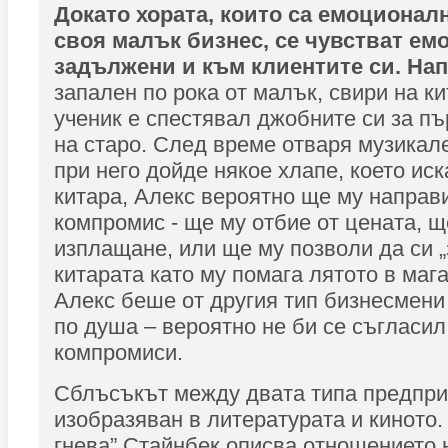
Докато хората, които са емоционал
своя малък бизнес, се чувстват е
задължени и към клиентите си. На
запален по рока от малък, свири на ки
ученик е спестявал джобните си за пъ
на старо. След време отваря музикале
при него дойде някое хлапе, което иск
китара, Алекс вероятно ще му направ
компромис - ще му отбие от цената, щ
изплащане, или ще му позволи да си „
китарата като му помага лятото в мага
Алекс беше от другия тип бизнесмени
по душа – вероятно не би се съгласил
компромиси.
Сблъсъкът между двата типа предпри
изобразяван в литературата и киното.
гнева” Стайнбек описва отношението 