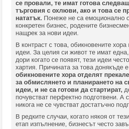
се провали, те имат готова следващ
търговия с охлюви, ако и това се 
нататък.
Понеже не са емоционално о
конкретен бизнес, родените бизнесмен
нащрек за нови идеи.
В контраст с това, обикновените хора
идеи. За целия си живот те имат една,
дори когато се появят, тези идеи чест
хартия. Причината за това донякъде е
обикновените хора отделят прекал
за обмислянето и планирането на с
идеи, и не са готови да стартират,
до
почувстват перфектно подготвени. А
никога не се чувстват достатъчно под
В редките случаи, когато някоя от тез
етап изпълнение, бизнесът често зав