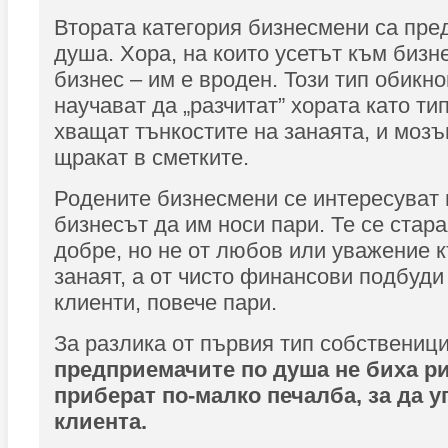
Втората категория бизнесмени са пре
душа. Хора, на които усетът към бизн
бизнес – им е вроден. Този тип обикн
научават да „разчитат” хората като ти
хващат тънкостите на занаята, и моз
щракат в сметките.
Родените бизнесмени се интересуват 
бизнесът да им носи пари. Те се стара
добре, но не от любов или уважение 
занаят, а от чисто финансови подбуди
клиенти, повече пари.
За разлика от първия тип собственици
предприемачите по душа не биха р
приберат по-малко печалба, за да у
клиента.