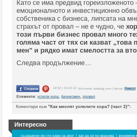
Като се има предвид гореизложеното 
емоционалното и инвестиционно обвъ
собственика с бизнеса, липсата на мн
страхът от провал – не е чудно, че
хо
този първи бизнес провал много те
голяма част от тях си казват „това п
мен” и рядко имат смелостта за вто
Следва продължение…
19:52 | 10-22-12
Никол
Източник: kadebg.com | Автор:
Елементи:
успели хора
,
бизнесмен
,
провал
Коментари към
"Как мислят успелите хора? (част 2)":
Интересно
създадени ли сте един за друг
|
как да си по-красива
|
изневери 