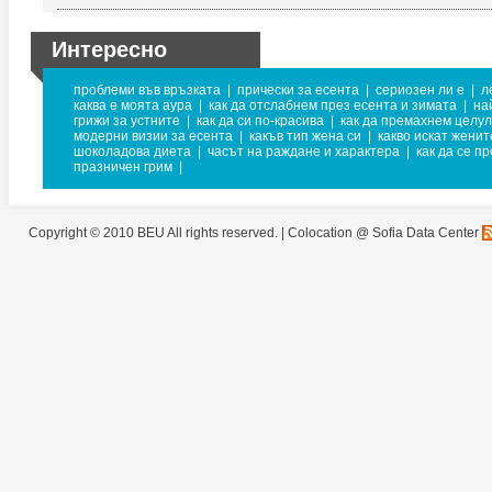
Интересно
проблеми във връзката
|
прически за есента
|
сериозен ли е
|
л
каква е моята аура
|
как да отслабнем през есента и зимата
|
на
грижи за устните
|
как да си по-красива
|
как да премахнем целу
модерни визии за есента
|
какъв тип жена си
|
какво искат женит
шоколадова диета
|
часът на раждане и характера
|
как да се п
празничен грим
|
Copyright © 2010 BEU All rights reserved. |
Colocation @ Sofia Data Center