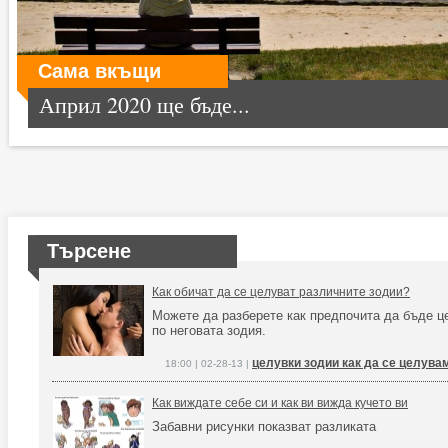
Сама вкъщи
Април 2020 ще бъде...
Търсене
Как обичат да се целуват различните зодии?
Можете да разберете как предпочита да бъде ц
по неговата зодия.
целувки зодии как да се целува
18:00 | 02-28-13 |
Как виждате себе си и как ви вижда кучето ви
Забавни рисунки показват разликата