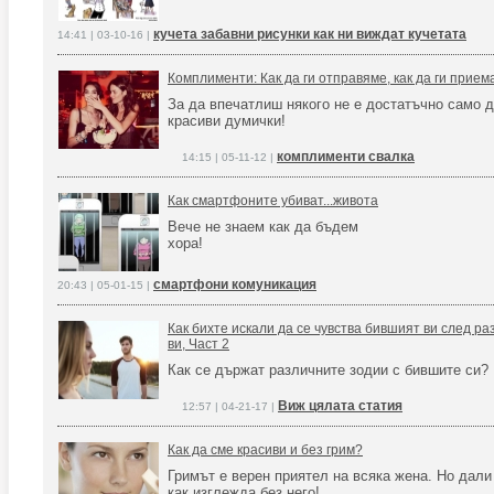
кучета забавни рисунки как ни виждат кучетата
14:41 | 03-10-16 |
Комплименти: Как да ги отправяме, как да ги прием
За да впечатлиш някого не е достатъчно само 
красиви думички!
комплименти свалка
14:15 | 05-11-12 |
Как смартфоните убиват...живота
Вече не знаем как да бъдем
хора!
смартфони комуникация
20:43 | 05-01-15 |
Как бихте искали да се чувства бившият ви след ра
ви, Част 2
Как се държат различните зодии с бившите си?
Виж цялата статия
12:57 | 04-21-17 |
Как да сме красиви и без грим?
Гримът е верен приятел на всяка жена. Но дали 
как изглежда без него!