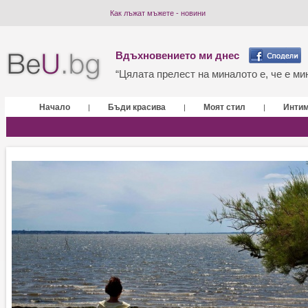
Как лъжат мъжете - новини
Вдъхновението ми днес
“Цялата прелест на миналото е, че е мин
Начало
Бъди красива
Моят стил
Инти
|
|
|