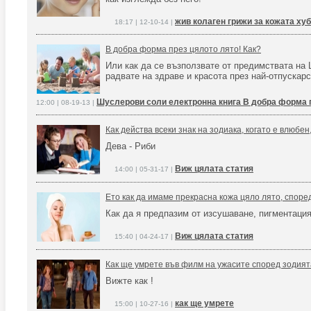
жив колаген грижи за кожата ху
18:17 | 12-10-14 |
В добра форма през цялото лято! Как?
Или как да се възползвате от предимствата на 
радвате на здраве и красота през най-отпускарс
Шуслерови соли електронна книга В добра форма 
12:00 | 08-19-13 |
Как действа всеки знак на зодиака, когато е влюбен, 
Дева - Риби
Виж цялата статия
14:00 | 05-31-17 |
Ето как да имаме прекрасна кожа цяло лято, спор
Как да я предпазим от изсушаване, пигментация 
Виж цялата статия
15:40 | 04-24-17 |
Как ще умрете във филм на ужасите според зодият
Вижте как !
как ще умрете
15:00 | 10-27-16 |