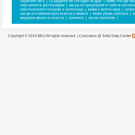
сериозен ли е
|
създадени ли сте един за друг
|
какво той ще пр
най-силните фотографии
|
как да се предпазим от грип и настин
най-полезните плодове и зеленчуци
|
каква е моята аура
|
шоко
как да отслабнем през есента и зимата
|
какво убива любовта
|
м
модерни визии за есента
|
трикчета
|
лесни прически
|
Copyright © 2010 BEU All rights reserved. |
Colocation @ Sofia Data Center