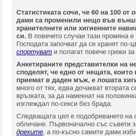
Статистиката сочи, че 60 на 100 от
дами са променили нещо във външ
хранителните или хигиенните нави
си.
В повечето случаи тази промяна е
Господата започват да се хранят по-з
спортуват
и полагат повече грижи за
Анкетираните представителки на н
споделят, че едно от нещата, които 
приемат в даден мъж, е лошата хиг
много от тях, едва дочакват втората 
връзката, за да намекнат на половинка
изглеждал по-секси без брада.
Следващата цел е подобряването на 
обличане. Първоначално със съвети з
дрехите
, а по-късно самите дами изб