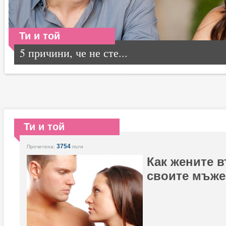
Ти и той
5 причини, че не сте...
Ти и той
3754
Прочетена:
пъти
Как жените 
своите мъже