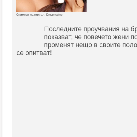
Снимков материал: Dreamstime
Последните проучвания на бр
показват, че повечето жени п
променят нещо в своите поло
се опитват
!