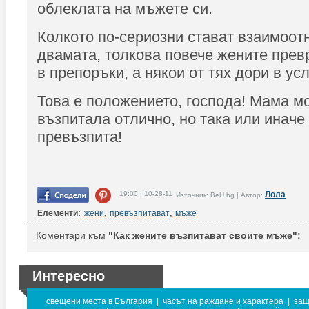
облеклата на мъжете си.
Колкото по-сериозни стават взаимоо
двамата, толкова повече жените пре
в препоръки, а някои от тях дори в ус
Това е положението, господа! Мама мо
възпитала отлично, но така или иначе
превъзпита!
19:00 | 10-28-11
Лола
Източник: BeU.bg | Автор:
Елементи:
жени
,
превъзпитават
,
мъже
Коментари към
"Как жените възпитават своите мъже":
Интересно
свещени места в България
|
часът на раждане и характера
|
защ