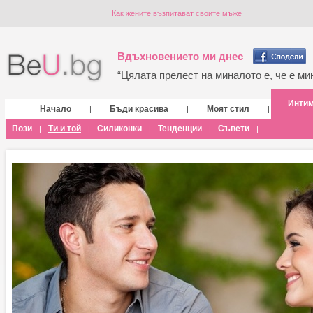
Как жените възпитават своите мъже
Вдъхновението ми днес
“Цялата прелест на миналото е, че е мин
Инти
Начало
Бъди красива
Моят стил
|
|
|
Пози
Ти и той
Силиконки
Тенденции
Съвети
|
|
|
|
|