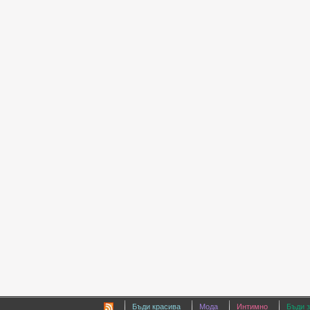
Бъди красива
Мода
Интимно
Бъди 