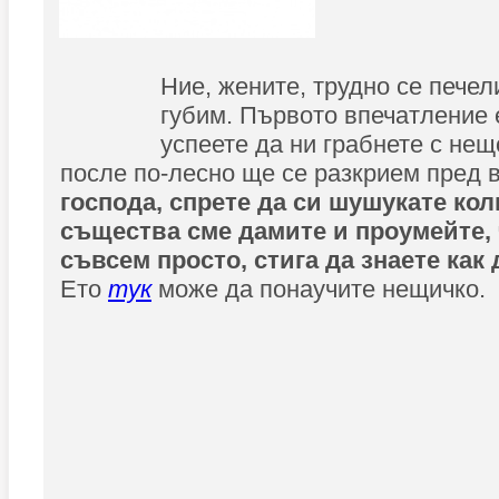
Ние, жените, трудно се печел
губим. Първото впечатление 
успеете да ни грабнете с не
после по-лесно ще се разкрием пред в
господа, спрете да си шушукате кол
същества сме дамите и проумейте,
съвсем просто, стига да знаете как 
Ето
тук
може да понаучите нещичко.