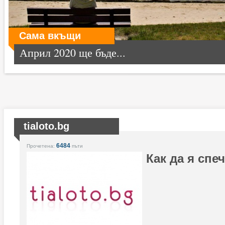
Сама вкъщи
Април 2020 ще бъде...
tialoto.bg
6484
Прочетена:
пъти
Как да я спе