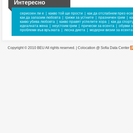
Интересно
сериозен ли е
|
какво той ще прости
|
как да отслабнем през есе
как да запазим любовта
|
грижи за устните
|
празничен грим
|
ка
какво убива любовта
|
какво правят успелите хора
|
как да спор
идеалната жена
|
неустоим грим
|
прически за есента
|
обувки 
проблеми във връзката
|
лесна диета
|
модерни визии за есента
Copyright © 2010 BEU All rights reserved. |
Colocation @ Sofia Data Center