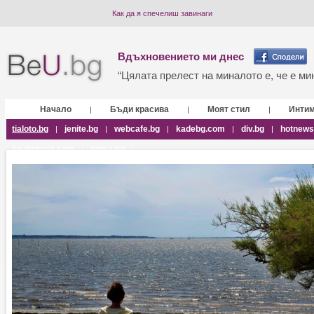
Как да я спечелиш завинаги
Вдъхновението ми днес
“Цялата прелест на миналото е, че е мин
Начало
Бъди красива
Моят стил
Инти
|
|
|
tialoto.bg
jenite.bg
webcafe.bg
kadebg.com
div.bg
hotnews
|
|
|
|
|
bg-damma.com
dama.bg
|
|