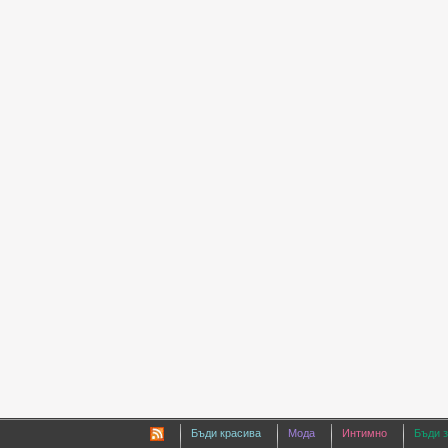
Бъди красива
Мода
Интимно
Бъди 