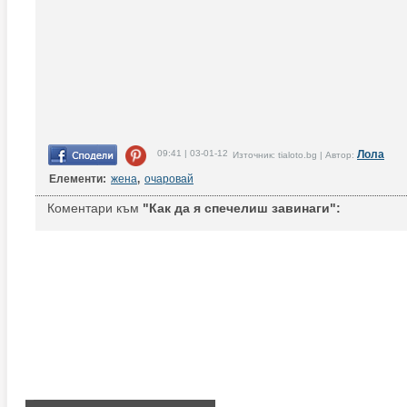
09:41 | 03-01-12
Лола
Източник: tialoto.bg | Автор:
Елементи:
жена
,
очаровай
Коментари към
"Как да я спечелиш завинаги":