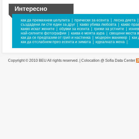
Интересно
как да премахнем целулита
|
прически за есента
|
лесна диета
|
създадени ли сте един за друг
|
какво убива любовта
|
какво пра
какво искат жените
|
обувки за есента
|
грижи за устните
|
изнев
най-силните фотографии
|
каква е моята аура
|
свещени места 
как да се предпазим от грип и настинка
|
модерен маникюр
|
как
как да отслабнем през есента и зимата
|
идеалната жена
|
Copyright © 2010 BEU All rights reserved. |
Colocation @ Sofia Data Center