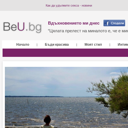
Как да удължите секса - новини
Вдъхновението ми днес
“Цялата прелест на миналото е, че е мин
Начало
Бъди красива
Моят стил
Инти
|
|
|