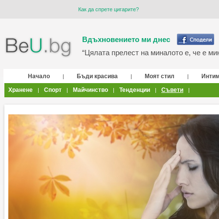
Как да спрете цигарите?
Вдъхновението ми днес
“Цялата прелест на миналото е, че е мин
Начало
Бъди красива
Моят стил
Инти
|
|
|
Хранене
Спорт
Майчинство
Тенденции
Съвети
|
|
|
|
|