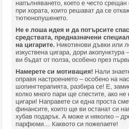
напълняването, което е често срещан
при хората, които решават да се отка
тютюнопушенето.
Не е лоша идея и да потърсите спа
средствата, предназначени специал
на цигарите.
Никотинови дъвки или л
изкуствена цигара, дори акопунктура 
ви бъдат от полза, особено през първ
Намерете си мотивация!
Нали знаете
оправя настроението – особено на на
шопингтерапията, разбира се! Е, зами
колко много пари ще спестите, ако не 
цигари! Направете си една проста сме
финансите, които ще ви останат си на
хубав подарък. А може и няколко – дре
парфюми… Каквото си пожелаете!