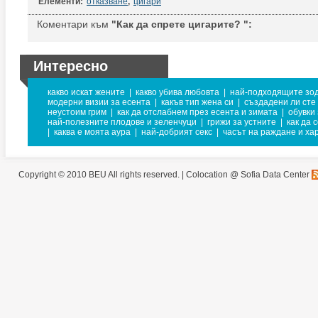
Елементи:
отказване
,
цигари
Коментари към
"Как да спрете цигарите? ":
Интересно
какво искат жените
|
какво убива любовта
|
най-подходящите зод
модерни визии за есента
|
какъв тип жена си
|
създадени ли сте 
неустоим грим
|
как да отслабнем през есента и зимата
|
обувки
най-полезните плодове и зеленчуци
|
грижи за устните
|
как да 
|
каква е моята аура
|
най-добрият секс
|
часът на раждане и ха
Copyright © 2010 BEU All rights reserved. |
Colocation @ Sofia Data Center