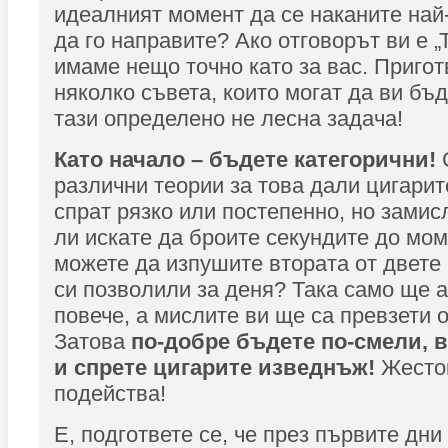
идеалният момент да се наканите най
да го направите? Ако отговорът ви е „
имаме нещо точно като за вас. Пригот
няколко съвета, които могат да ви бъд
тази определено не лесна задача!
Като начало – бъдете категорични!
различни теории за това дали цигарит
спрат рязко или постепенно, но замис
ли искате да броите секундите до мом
можете да изпушите втората от двете 
си позволили за деня? Така само ще 
повече, а мислите ви ще са превзети о
Затова
по-добре бъдете по-смели, 
и спрете цигарите изведнъж!
Жесток
подейства!
Е, подгответе се, че през първите дни