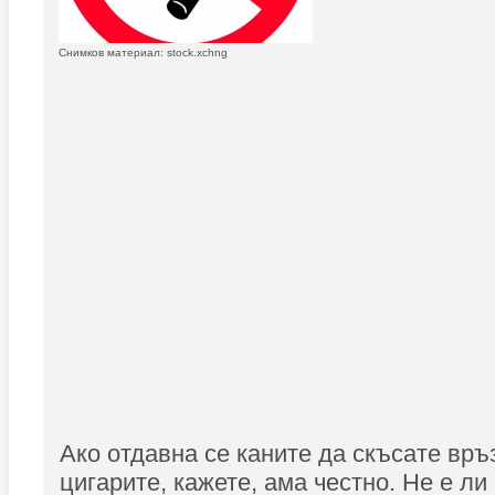
Снимков материал: stock.xchng
Ако отдавна се каните да скъсате връз
цигарите, кажете, ама честно. Не е л