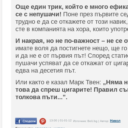
Още един трик, който е много ефик
се с непушачи!
Поне през първите се
трудно е да се откажете от този навик
сте в компанията на хора, които употр
И накрая, но не по-важност – не се 
имате воля да постигнете нещо, ще го
и да не е от първия път! Според стат
пушачи успяват да се откажат от циг
едва на десетия път.
Или както е казал Марк Твен:
„Няма н
това да спреш цигарите! Правил съ
толкова пъти...”.
13:00 | 01-01-12
Никол
Източник: BeU.bg | Автор: