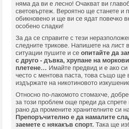
няма да ви е лесно! Очакват ви главо
световъртеж. Вероятно ще станете и п
обикновено и ще ви се ядат повечко в
особено сладки!
За да се справите с тези неразположе
следните трикове. Напишете на лист в
ситуации пушите и се
опитайте да з
с друго - дъвка, хрупане на моркови
плетене…
Имайте предвид и е ако си
често с ментова паста, това също ще 
издържате на никотиновото изкушение
Относно по-лакомото стомахче, добре
за този проблем още преди да спрете 
рано да промените хранителните си н
Препоръчително е да намалите слад
заемете с някакъв спорт.
Така ще из