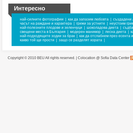
Интересно
най-силните фотографии
|
как да запазим любовта
|
създадени л
часът на раждане и характера
|
грижи за устните
|
неустоим гри
най-полезните плодове и зеленчуци
|
шоколадова диета
|
съдб
свещени места в България
|
модерен маникюр
|
лесна диета
|
к
най-подходящите зодии за брак
|
как да отслабнем през есента 
какво той ще прости
|
защо се разделят хората
|
Copyright © 2010 BEU All rights reserved. |
Colocation @ Sofia Data Center