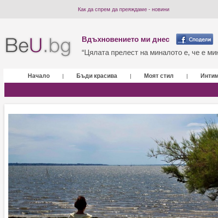
Как да спрем да преяждаме - новини
Вдъхновението ми днес
“Цялата прелест на миналото е, че е мин
Начало
Бъди красива
Моят стил
Инти
|
|
|