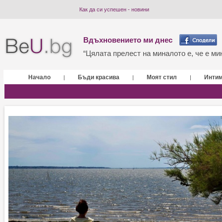
Как да си успешен - новини
Вдъхновението ми днес
“Цялата прелест на миналото е, че е мин
Начало
Бъди красива
Моят стил
Инти
|
|
|