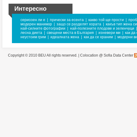
Интересно
сериозен ли е
|
прически за есента
|
какво той ще прости
|
проб
модерен маникюр
|
защо се разделят хората
|
какъв тип жена си
най-силните фотографии
|
най-полезните плодове и зеленчуци
|
лесна диета
|
свещени места в България
|
изневери ми
|
как да
неустоим грим
|
идеалната жена
|
как да се храним
|
модерни ви
Copyright © 2010 BEU All rights reserved. |
Colocation @ Sofia Data Center